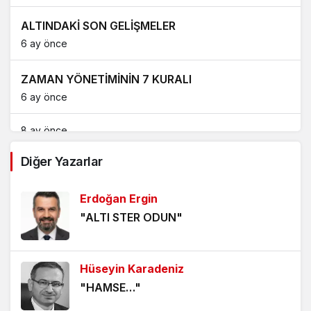
ALTINDAKİ SON GELİŞMELER
6 ay önce
ZAMAN YÖNETİMİNİN 7 KURALI
6 ay önce
8 ay önce
Diğer Yazarlar
65 YAŞ AYLIĞI
8 ay önce
Erdoğan Ergin
"ALTI STER ODUN"
ABD’NİN BORÇLARI VE 3. DÜNYA SAVAŞI
10 ay önce
Hüseyin Karadeniz
T.C. MERKEZ BANKASI ENFLASYON RAPORU
"HAMSE…"
2025/3 (3)
10 ay önce