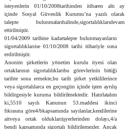
i
st
e
y
e
n
l
e
rin 0
1
/
1
0
/
2
0
08
ta
rih
i
n
d
en i
t
i
ba
ren a
lt
ı
a
y
için
d
e S
o
s
y
a
l Gü
v
e
n
l
i
k Kuru
m
u’
n
a
ya
zı
l
ı
o
l
a
rak
ta
l
e
p
t
e b
u
l
u
nma
l
a
rıh
a
l
i
n
d
e,s
i
g
o
rt
a
l
ı
l
ı
k
l
a
rıd
e
v
a
m
e
tt
iri
lm
i
şt
ir.
01/04/200
9
ta
r
ihin
e
ka
d
a
r
tal
e
p
t
e b
u
l
u
n
maya
n
l
a
rın
s
i
g
o
rt
a
l
ı
l
ık
l
a
rıi
s
e 01
/
1
0
/
2
0
0
8
ta
rihi i
t
i
ba
ri
y
le s
o
na
er
d
iri
lm
i
şt
ir.
A
n
o
n
i
m ş
i
rk
et
l
e
rin
yö
n
e
t
im
k
uru
l
u ü
y
e
s
i
o
l
a
n
o
rt
ak
l
a
rın
ı
n s
i
g
o
rt
a
l
ı
l
ı
k
l
a
rıbu g
ö
revl
e
rin
i
n b
itt
i
ğ
i
ta
ri
h
t
e s
o
na er
m
e
kt
e,bu
ta
rih ş
i
rk
e
t
y
e
tk
i
l
i
l
eri
n
c
e
ve
y
a s
i
g
o
rt
a
l
ı
l
a
r
c
a en g
e
ç
o
ng
ü
n içi
n
de i
şt
en
ay
rıl
ı
ş
b
i
l
d
irg
e
s
iy
le kuru
m
a b
i
l
d
iri
lm
e
kt
e
d
ir. H
at
ırl
ata
l
ı
m
k
i,5
5
10 s
a
y
ı
l
ı Ka
n
u
n
un 5
3
.
ma
d
d
e
s
i i
k
i
n
c
i
fı
k
ra
s
ı
n
a g
ö
re4
/
b
ka
p
sam
ı
n
da s
ay
ı
la
n
la
r,
k
e
n
d
i
l
e
rine
a
itve
y
a
o
rt
a
k
o
l
d
u
k
l
a
rıi
ş
y
erleri
n
d
e
n d
o
l
ay
ı,4
/
a
b
e
n
di
ka
p
samı
n
d
a s
i
g
o
r
t
a
lı b
i
l
d
i
ril
em
ezler.
A
ncak