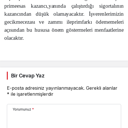
pri
m
ee
sa
s
ka
z
a
ncı,
ya
n
ı
n
da
ça
l
ı
ş
t
ırd
ı
ğı s
i
g
o
rt
a
l
ı
n
ın
k
a
z
a
ncın
da
n d
ü
ş
ü
k
o
l
amaya
c
ak
t
ır.
İ
ş
v
ere
n
l
e
ri
m
izin
g
e
c
i
km
e
c
eza
s
ı ve
z
amm
ı ileprimf
a
rkı
ö
d
em
e
m
e
l
eri
açı
s
ı
n
d
a
n bu h
u
s
u
sa
ö
n
e
m g
ö
s
t
er
m
e
l
eri m
e
nf
aat
l
e
rine
o
l
acakt
ır.
Bir Cevap Yaz
E-posta adresiniz yayınlanmayacak.
Gerekli alanlar
*
ile işaretlenmişlerdir
Yorumunuz
*