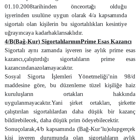
0
1
.10.2
0
08
ta
rih
i
n
d
en
ö
nce
o
rt
a
ğı
o
l
d
u
ğ
u
i
şy
eri
n
d
e
n u
s
u
l
ü
n
e u
y
g
u
n
o
l
a
rak 4
/
a
ka
p
sam
ı
n
da
s
i
g
o
r
ta
lı
o
l
a
n
k
i
ş
i
l
erin bu s
i
g
o
rt
a
l
ı
l
ık
l
a
r
ı
k
e
s
i
nt
i
y
e
uğr
ay
ı
n
c
ay
a
k
a
d
a
rh
ak
l
a
rıs
ak
l
ı
d
ı
r.
4
/B(
B
a
ğ-
K
ur) Sig
o
r
ta
lı
la
rı
n
ınPri
m
e Es
a
s Kaz
a
ncı
S
i
g
o
rt
a
lı
ay
nı z
ama
n
d
a i
ş
veren i
s
e a
y
l
ı
k pri
m
e es
a
s
ka
z
a
ncı,
ç
a
l
ı
ş
t
ırd
ı
ğı s
i
g
o
rt
a
l
ı
l
a
rın pri
m
e es
a
s
ka
z
a
ncın
da
n
a
z
o
l
amaya
c
akt
ır.
Sosyal Sigorta İşlemleri Yönetmeliği’nin 98/d
maddesine göre, bu düzenleme tüzel kişiliğe haiz
kuruluşların ortakları hakkında
uygulanmayacaktır.Yani şirket ortakları, şirkette
çalıştırılan sigortalılardan daha düşük bir kazanç
bildirebilecek, daha düşük prim ödeyebilecektir.
S
o
n
u
ç
o
l
a
ra
k
,4
/
b
ka
p
sam
ı
n
da (Ba
ğ-
Kur’lu)
o
l
u
pg
e
r
ç
ek
k
i
ş
i i
ş
veren d
u
ru
m
u
n
da
o
l
a
n s
i
g
o
rt
a
l
ı
l
a
rın a
y
l
ı
k