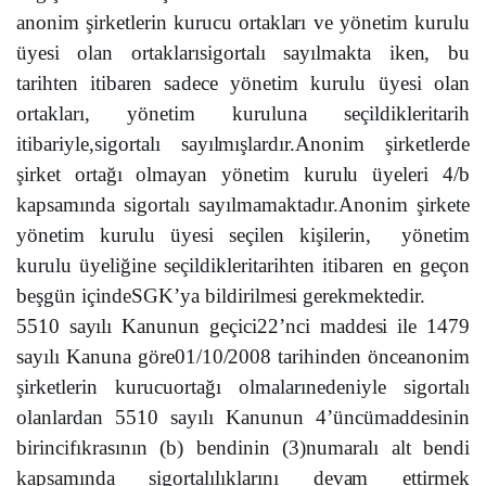
anoni
m
şi
r
ketle
r
i
n
kuru
c
u
ortakla
rı ve y
ö
n
et
im
k
uru
l
u
ü
y
e
s
i
o
l
a
n
o
rt
ak
l
a
rıs
i
g
o
rt
a
lı s
ay
ı
lmak
t
a i
k
e
n
, bu
ta
rih
t
en i
t
i
ba
ren s
a
d
e
c
e y
ö
n
et
im
k
uru
l
u ü
y
e
s
i
o
l
a
n
o
rt
ak
l
a
rı,
yö
n
et
im
k
uru
l
u
na s
e
ç
i
l
d
ik
l
e
ri
ta
rih
i
t
i
ba
ri
y
l
e
,s
i
g
o
rt
a
lı s
ay
ı
lm
ı
ş
l
a
rdır.
A
n
o
n
i
m ş
i
rk
et
l
e
rde
ş
i
rk
e
t
o
rt
a
ğı
o
l
maya
n
yö
n
et
im
k
uru
l
u ü
y
e
l
eri 4/b
ka
p
sam
ı
n
da s
i
g
o
rt
a
lı s
ay
ı
lmama
k
ta
d
ı
r.
A
n
o
n
i
m ş
i
rk
et
e
y
ö
n
et
im
k
uru
l
u ü
y
e
s
i s
e
ç
i
l
en
k
i
ş
i
l
eri
n
,
yö
n
et
im
k
uru
l
u ü
y
e
l
i
ğ
i
n
e seçil
d
i
k
l
e
ri
ta
rih
t
en i
t
i
b
a
ren en g
e
ç
o
n
b
e
şg
ü
n içi
n
deS
G
K’ya b
i
l
d
iri
lm
e
s
i ger
e
km
e
kt
e
d
ir.
5
5
1
0 s
ay
ı
l
ı Ka
n
u
n
un g
e
ç
ici
2
2’n
c
i m
a
d
d
e
s
i ile 1
4
79
s
ay
ı
l
ı Ka
n
u
n
a g
ö
re0
1
/
1
0
/
2
0
08
ta
rih
i
n
d
en
ö
nce
a
n
o
n
i
m
ş
i
rk
et
l
e
rin
k
urucu
o
rt
a
ğı
o
l
ma
l
a
rın
e
d
e
n
iy
le s
i
g
o
rt
a
lı
o
l
a
n
la
rd
a
n 5
5
1
0 s
ay
ı
l
ı Ka
n
u
n
un 4’ü
n
c
ü
ma
d
d
e
s
i
n
in
b
i
rincifı
k
ra
s
ı
n
ın (b) b
e
n
d
i
n
in (3)n
uma
ralı
a
lt b
e
n
d
i
ka
p
sam
ı
n
da s
i
g
o
rt
a
l
ı
l
ık
l
a
rını d
e
v
a
m e
tt
i
r
m
ek