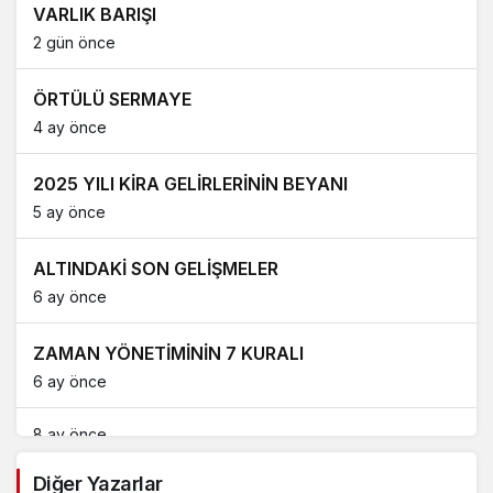
VARLIK BARIŞI
2 gün önce
ÖRTÜLÜ SERMAYE
4 ay önce
2025 YILI KİRA GELİRLERİNİN BEYANI
5 ay önce
ALTINDAKİ SON GELİŞMELER
6 ay önce
ZAMAN YÖNETİMİNİN 7 KURALI
6 ay önce
8 ay önce
Diğer Yazarlar
65 YAŞ AYLIĞI