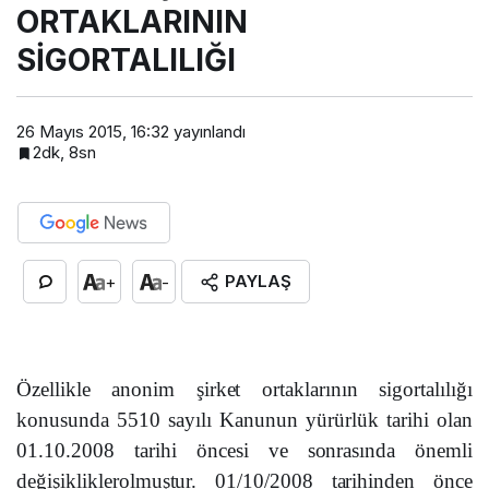
ORTAKLARININ
SİGORTALILIĞI
26 Mayıs 2015, 16:32
yayınlandı
2dk, 8sn
PAYLAŞ
+
-
Öze
l
l
ik
le
a
n
o
n
i
m ş
i
rk
e
t
o
rt
ak
l
a
rın
ı
n s
i
g
o
rt
a
l
ı
l
ı
ğı
k
o
n
u
s
u
n
d
a 5
5
10 s
ay
ı
l
ı Ka
n
u
n
un
y
ürürl
ü
k
ta
rihi
o
l
a
n
0
1
.10.2
0
08
ta
rihi
ö
ncesi ve s
o
nr
a
s
ı
n
d
a
ö
n
em
li
d
e
ğ
i
ş
i
k
l
ik
l
e
r
o
l
m
u
şt
ur.
01/10/200
8
ta
r
ihinde
n
ö
n
c
e