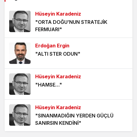
9 ay önce
Hüseyin Karadeniz
"ORTA DOĞU’NUN STRATEJİK
ABD’NİN BORÇLARI VE 3. DÜNYA SAVAŞI
FERMUARI"
10 ay önce
Erdoğan Ergin
T.C. MERKEZ BANKASI ENFLASYON RAPORU
2025/3 (3)
"ALTI STER ODUN"
10 ay önce
Hüseyin Karadeniz
T.C. MERKEZ BANKASI ENFLASYON RAPORU
2025/3 (2)
"HAMSE…"
11 ay önce
Hüseyin Karadeniz
"SINANMADIĞIN YERDEN GÜÇLÜ
SANIRSIN KENDİNİ"