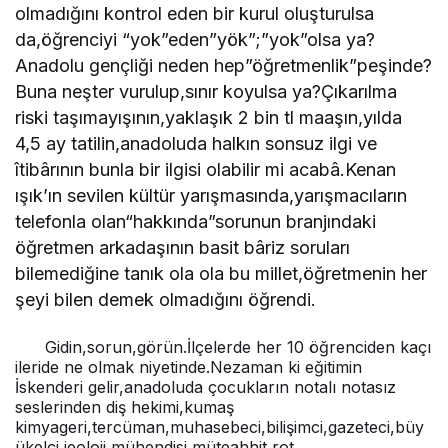
olmadığını kontrol eden bir kurul oluşturulsa
da,öğrenciyi “yok”eden”yök”;”yok”olsa ya?
Anadolu gençliği neden hep”öğretmenlik”peşinde?
Buna neşter vurulup,sınır koyulsa ya?Çıkarılma
riski taşımayışının,yaklaşık 2 bin tl maaşın,yılda
4,5 ay tatilin,anadoluda halkın sonsuz ilgi ve
îtibârının bunla bir ilgisi olabilir mi acabâ.Kenan
ışık’ın sevilen kültür yarışmasında,yarışmacıların
telefonla olan“hakkında”sorunun branjındaki
öğretmen arkadaşının basit bâriz soruları
bilemediğine tanık ola ola bu millet,öğretmenin her
şeyi bilen demek olmadığını öğrendi.
Gidin,sorun,görün.İlçelerde her 10 öğrenciden kaçı
ileride ne olmak niyetinde.Nezaman ki eğitimin
İskenderi gelir,anadoluda çocukların notalı notasız
seslerinden diş hekimi,kumaş
kimyageri,tercüman,muhasebeci,bilişimci,gazeteci,büy
ükelçi,jeoloji mühendisi,müteahhit,rot