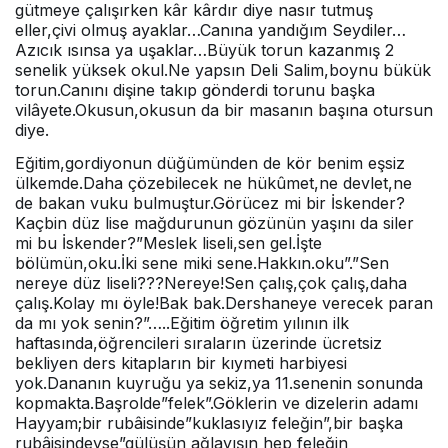
gütmeye çalışırken kâr kârdır diye nasır tutmuş
eller,çivi olmuş ayaklar…Canına yandığım Seydiler…
Azıcık ısınsa ya uşaklar…Büyük torun kazanmış 2
senelik yüksek okul.Ne yapsın Deli Salim,boynu bükük
torun.Canını dişine takıp gönderdi torunu başka
vilâyete.Okusun,okusun da bir masanın başına otursun
diye.
Eğitim,gordiyonun düğümünden de kör benim eşsiz
ülkemde.Daha çözebilecek ne hükûmet,ne devlet,ne
de bakan vuku bulmuştur.Görücez mi bir İskender?
Kaçbin düz lise mağdurunun gözünün yaşını da siler
mi bu İskender?”Meslek liseli,sen gel.İşte
bölümün,oku.İki sene miki sene.Hakkın.oku”.”Sen
nereye düz liseli???Nereye!Sen çalış,çok çalış,daha
çalış.Kolay mı öyle!Bak bak.Dershaneye verecek paran
da mı yok senin?”…..Eğitim öğretim yılının ilk
haftasında,öğrencileri sıraların üzerinde ücretsiz
bekliyen ders kitapların bir kıymeti harbiyesi
yok.Dananın kuyruğu ya sekiz,ya 11.senenin sonunda
kopmakta.Başrolde”felek”.Göklerin ve dizelerin adamı
Hayyam;bir rubâisinde”kuklasıyız feleğin”,bir başka
rubâisindeyse”gülüşün ağlayışın hep feleğin