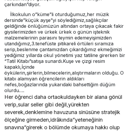
çarkından”diyor.
İlkokulun o”küme”li oturduğumuz,her müzik
dersinde”küçük ayşe”yi söylediğimiz,sağlıkçılar
geldiğinde önlüğümüzün altından ortaya çıkacak fakir
giysilerimizden ve ürkek ürkek o günün işteknik
malzemelerinin parasını teymin edemeyişimizden
utandığımız,3.tenefüste pitikareli örtüleri sıramıza
serip,beslenme çantamızdan çıkardığımız ekmeğimizi
yediğimiz yıllarda okul yönetimi yaz tatiline girerken bir
“Tatil Kitabı”satışa sunardı.Kuşe ve çizgi resim
kapaklı,İçinde
öykülerin,şiirlerin,bilmecelerin,alıştırmaların olduğu. O
kitabı alamıyan öğrencilerin aldıkları
nefes,boğazlarında yukarıdaki bahsettiğim düğüm
olurdu….
Her öğrenci daha ortaokuldayken bir alana gönül
verip,sular seller gibi değil,yürekten
severek,denklemine havuzuna sinüsüne stratejik
ölçeğine girmeden,idrâkında”yeteneğinin
sınavına”girerek o bölümde okumaya hakkı olup