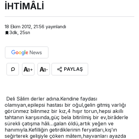
İHTİMÂLİ
18 Ekim 2012, 21:56
yayınlandı
3dk, 25sn
PAYLAŞ
+
-
Deli Sâlim derler adına.Kendine faydası
olamıyan,epilepsi hastası bir oğul,gelin gitmiş varlığı
görünmez bilinmez bir kız,4 hışır torun,hepsi akıllı
tahtanın karşısında,güç bela bitirilmiş bir ev,birâderle
sürekli çatışma hâli…galan öldü,artık yeğen ve
hanımıyla.Kefilliğin getirdiklerinin feryatları,kış’ın
seğirterek gelişiyle çöken mâtem,hayvanları ayazda