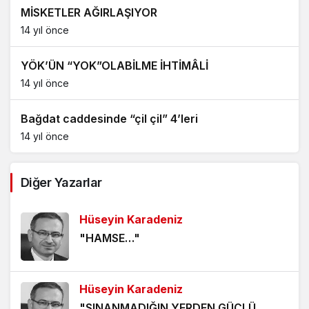
MİSKETLER AĞIRLAŞIYOR
14 yıl önce
YÖK’ÜN “YOK”OLABİLME İHTİMÂLİ
14 yıl önce
Bağdat caddesinde “çil çil” 4’leri
14 yıl önce
Diğer Yazarlar
Hüseyin Karadeniz
"HAMSE…"
Hüseyin Karadeniz
"SINANMADIĞIN YERDEN GÜÇLÜ