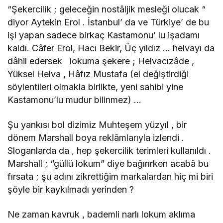
“Şekercilik ; geleceğin nostâljik mesleği olucak “
diyor Aytekin Erol . İstanbul’ da ve Türkiye’ de bu
işi yapan sadece birkaç Kastamonu’ lu işadamı
kaldı. Câfer Erol, Hacı Bekir, Üç yıldız … helvayı da
dâhil edersek lokuma şekere ; Helvacızâde ,
Yüksel Helva , Hâfız Mustafa (el değiştirdiği
söylentileri olmakla birlikte, yeni sahibi yine
Kastamonu’lu mudur bilinmez) …
Şu yankısı bol dizimiz Muhteşem yüzyıl , bir
dönem Marshall boya reklâmlarıyla izlendi .
Sloganlarda da , hep şekercilik terimleri kullanıldı .
Marshall ; “güllü lokum” diye bağırırken acabâ bu
fırsata ; şu adını zikrettiğim markalardan hiç mi biri
şöyle bir kaykılmadı yerinden ?
Ne zaman kavruk , bademli narlı lokum aklıma