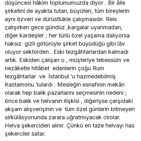
düşüncesi hâkim toplumumuzda diyor . Bir âile
şirketini de ayakta tutan, büyüten, tüm bireylerin
aynı özveri ve dürüstlükle çalışmasıdır. Reis
çalışırken gece gündüz ,kargalar uyanmadan,
diğer kardeşler ; her türlü özel yaşama dalıyorsa
haksız gizli götürüyle şirket büyüdüğü gibi lâv
oluyor sektörden . Eski tezgâhtarlardan kalmadı
artık. Eskiden çalışan o , müşteriye tebessüm ve
nezâketle hitâbet edenlerin çoğu Rum
tezgâhtarlar ve İstanbul ‘u hazmedebilmiş
Kastamonu ‘lulardı . Mesleğin esnafının mekân
olarak hep balık pazarlarını seçmesinin nedeni ;
önce balık ve helvanın ilişkisi , diğeriyse çarşıdaki
akşam alışverişinin ve tüm özel günlerin bitmeyen
sirkülâsyonunda zarara uğratmıyacak cirolar.
Helva şekerciden alınır. Çünkü en taze helvayı has
şekerciler satar.