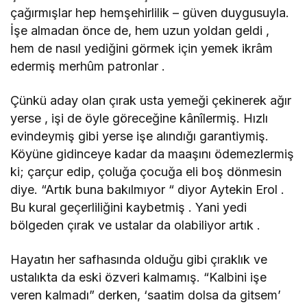
çağırmışlar hep hemşehirlilik – güven duygusuyla.
İşe almadan önce de, hem uzun yoldan geldi ,
hem de nasıl yediğini görmek için yemek ikrâm
edermiş merhûm patronlar .
Çünkü aday olan çırak usta yemeği çekinerek ağır
yerse , işi de öyle göreceğine kânîlermiş. Hızlı
evindeymiş gibi yerse işe alındığı garantiymiş.
Köyüne gidinceye kadar da maaşını ödemezlermiş
ki; çarçur edip, çoluğa çocuğa eli boş dönmesin
diye. “Artık buna bakılmıyor “ diyor Aytekin Erol .
Bu kural geçerliliğini kaybetmiş . Yani yedi
bölgeden çırak ve ustalar da olabiliyor artık .
Hayatın her safhasında olduğu gibi çıraklık ve
ustalıkta da eski özveri kalmamış. “Kalbini işe
veren kalmadı” derken, ‘saatim dolsa da gitsem’