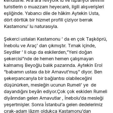
kendisine. Ara ara Nivyork’lu ve İspanyol sevimli
turistlerin o muazzam heyecanlı, ilgili alışverişleri
eşliğinde. Yabancı dile de hâkim Aytekin Usta,
dört dörtlük bir hizmet profili çiziyor berrak
Kastamonu’ lu naturasıyla.
Şekerci ustaları Kastamonu ’ da en çok Taşköprü,
İnebolu ve Araç’ dan çıkmıştır. Tırnak içinde,
Seydiler ’ li olup da eskilerden,”Yeni doğan
şekercisi”nde de hemen hemen çalışmayan
kalmamış Beyoğlu balık pazarında. Aytekin Erol
“babamın ustası da bir Arnavut’muş” diyor. Ben
şekerpancarıyla bir bağlantısı olabileceğini
düşünürken, mesleğin ucunun Rumeli’ ye de
dayandığını beyân ediyor.Çok çok eskiden Rumeli
diyârından gelen Arnavutlar , İnebolu’da mesleği
yeşertmişler. Sonra İstanbul’a gelen dedelerimiz
çırak-adam lâzım oldukça Kastamonu’dan