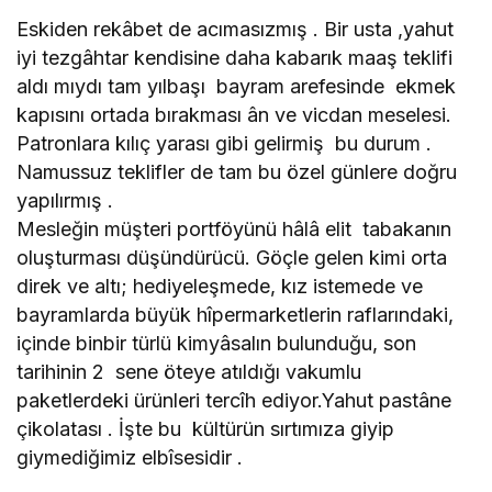
Eskiden rekâbet de acımasızmış . Bir usta ,yahut
iyi tezgâhtar kendisine daha kabarık maaş teklifi
aldı mıydı tam yılbaşı bayram arefesinde ekmek
kapısını ortada bırakması ân ve vicdan meselesi.
Patronlara kılıç yarası gibi gelirmiş bu durum .
Namussuz teklifler de tam bu özel günlere doğru
yapılırmış .
Mesleğin müşteri portföyünü hâlâ elit tabakanın
oluşturması düşündürücü. Göçle gelen kimi orta
direk ve altı; hediyeleşmede, kız istemede ve
bayramlarda büyük hîpermarketlerin raflarındaki,
içinde binbir türlü kimyâsalın bulunduğu, son
tarihinin 2 sene öteye atıldığı vakumlu
paketlerdeki ürünleri tercîh ediyor.Yahut pastâne
çikolatası . İşte bu kültürün sırtımıza giyip
giymediğimiz elbîsesidir .