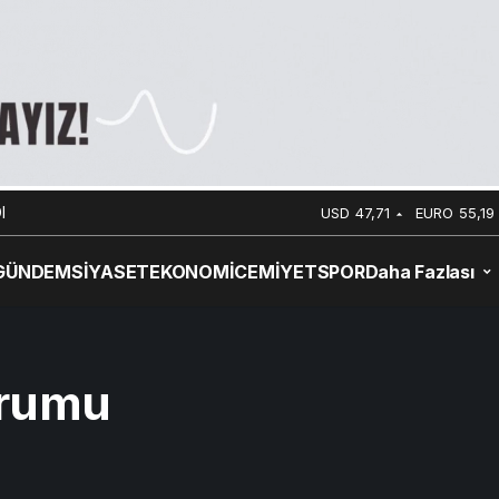
I
USD
47,71
EURO
55,19
GÜNDEM
SİYASET
EKONOMİ
CEMİYET
SPOR
Daha Fazlası
urumu