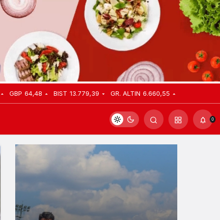
GBP
64,48
BIST
13.779,39
GR. ALTIN
6.660,55
0