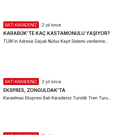
BATI KARADENİZ
2 yıl önce
KARABÜK’TE KAÇ KASTAMONULU YAŞIYOR?
TÜİK’in Adrese Dayalı Nüfus Kayıt Sistemi verilerine...
BATI KARADENİZ
2 yıl önce
EKSPRES, ZONGULDAK’TA
Karaelmas Ekspresi Batı Karadeniz Turistik Tren Turu...