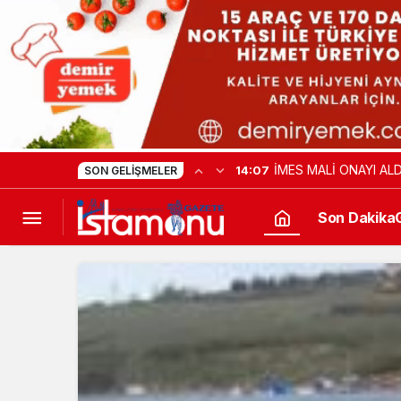
TAŞKÖPRÜ BAŞPEHLİ
18:44
SON GELIŞMELER
Son Dakika