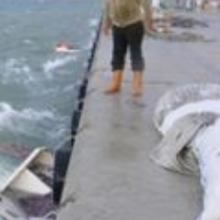
SPO
EKONOMİ
TAŞ
İMES MALİ ONAYI ALDI
BA