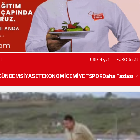
VANI BALABAN
USD
47,71
EURO
55,19
GÜNDEM
SİYASET
EKONOMİ
CEMİYET
SPOR
Daha Fazlası