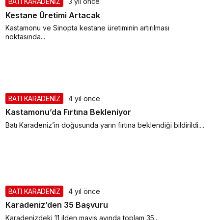
BATI KARADENİZ
3 yıl önce
Kestane Üretimi Artacak
Kastamonu ve Sinopta kestane üretiminin artırılması
noktasında...
BATI KARADENİZ
4 yıl önce
Kastamonu’da Fırtına Bekleniyor
Batı Karadeniz’in doğusunda yarın fırtına beklendiği bildirildi....
BATI KARADENİZ
4 yıl önce
Karadeniz’den 35 Başvuru
Karadenizdeki 11 ilden mayıs ayında toplam 35...