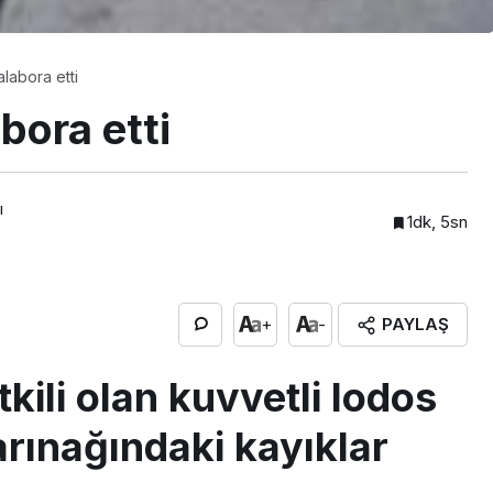
alabora etti
bora etti
ı
1dk, 5sn
PAYLAŞ
+
-
kili olan kuvvetli lodos
arınağındaki kayıklar