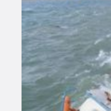
EKONOMİ
IRAK’TA BÜYÜME
HEDEFLİYOR