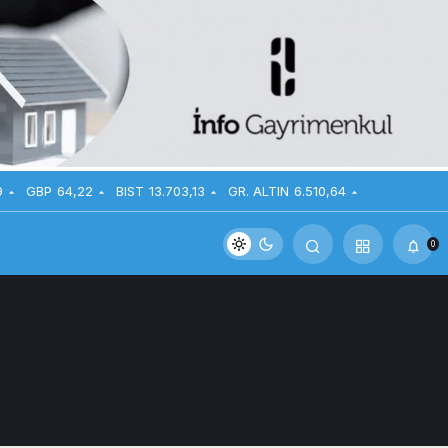
9
GBP
64,22
BIST
13.703,13
GR. ALTIN
6.510,64
0