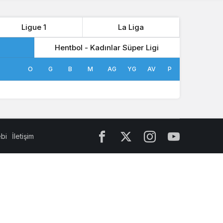
Ligue 1
La Liga
Hentbol - Kadınlar Süper Ligi
O
G
B
M
AG
YG
AV
P
ebi
İletişim