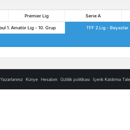
Premier Lig
Serie A
bul 1. Amatör Lig - 10. Grup
TFF 2.Lig - Beyazlar
Yazarlarımız
Künye
Hesabım
Gizlilik politikası
İçerik Kaldırma Tal