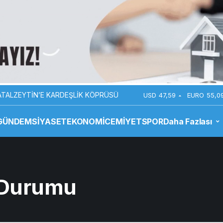
TALZEYTİN’E KARDEŞLİK KÖPRÜSÜ
USD
47,59
EURO
55,0
GÜNDEM
SİYASET
EKONOMİ
CEMİYET
SPOR
Daha Fazlası
 Durumu