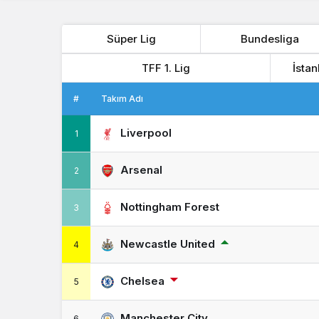
Süper Lig
Bundesliga
TFF 1. Lig
İstan
#
Takım Adı
Liverpool
1
Arsenal
2
Nottingham Forest
3
Newcastle United
4
Chelsea
5
Manchester City
6