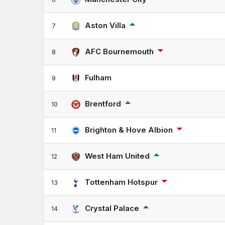
Aston Villa
7
AFC Bournemouth
8
Fulham
9
Brentford
10
Brighton & Hove Albion
11
West Ham United
12
Tottenham Hotspur
13
Crystal Palace
14