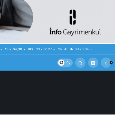
GBP
64,30
BIST
13.732,27
GR. ALTIN
6.493,04
0