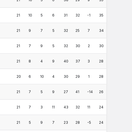
21
10
5
6
31
32
-1
35
21
9
7
5
32
25
7
34
21
7
9
5
32
30
2
30
21
8
4
9
40
37
3
28
20
6
10
4
30
29
1
28
21
7
5
9
27
41
-14
26
21
7
3
11
43
32
11
24
21
5
9
7
23
28
-5
24