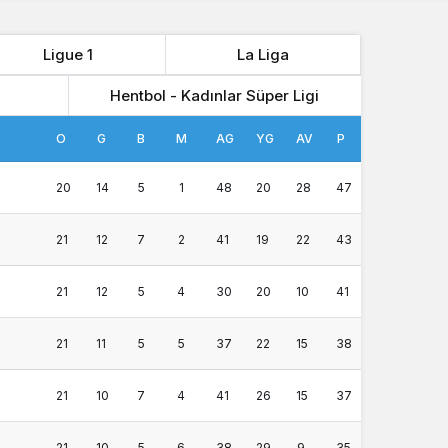
Ligue 1
La Liga
Hentbol - Kadınlar Süper Ligi
O
G
B
M
AG
YG
AV
P
20
14
5
1
48
20
28
47
21
12
7
2
41
19
22
43
21
12
5
4
30
20
10
41
21
11
5
5
37
22
15
38
21
10
7
4
41
26
15
37
21
10
5
6
38
29
9
35