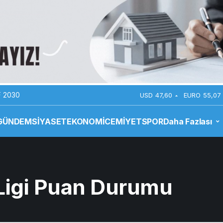
 2030
USD
47,60
EURO
55,07
GÜNDEM
SİYASET
EKONOMİ
CEMİYET
SPOR
Daha Fazlası
 Ligi Puan Durumu