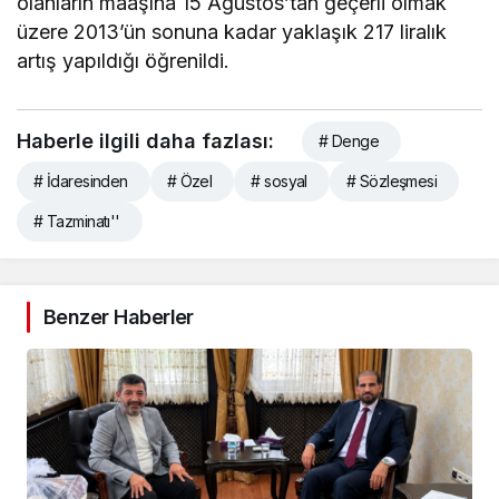
olanların maaşına 15 Ağustos’tan geçerli olmak
üzere 2013’ün sonuna kadar yaklaşık 217 liralık
artış yapıldığı öğrenildi.
Haberle ilgili daha fazlası:
# Denge
# İdaresinden
# Özel
# sosyal
# Sözleşmesi
# Tazminatı''
Benzer Haberler