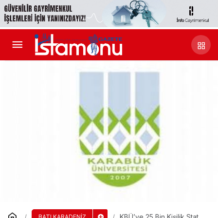
KBÜ’ye 25 Bin Kişilik Stat
BATI KARADENİZ