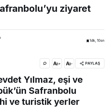
afranbolu’yu ziyaret
ı
1dk, 10sn
PAYLAŞ
+
-
vdet Yılmaz, eşi ve
abük’ün Safranbolu
hi ve turistik yerler