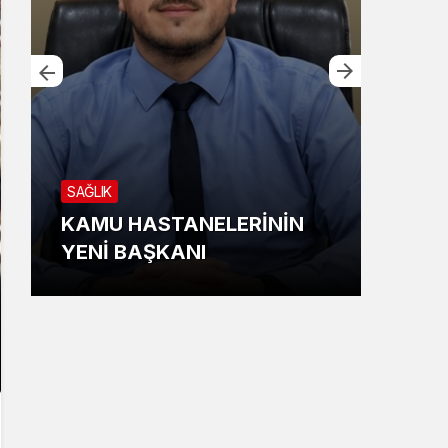
GÜN
SAĞLIK
KES
KAMU HASTANELERİNİN
TUĞ
YENİ BAŞKANI
YÜK