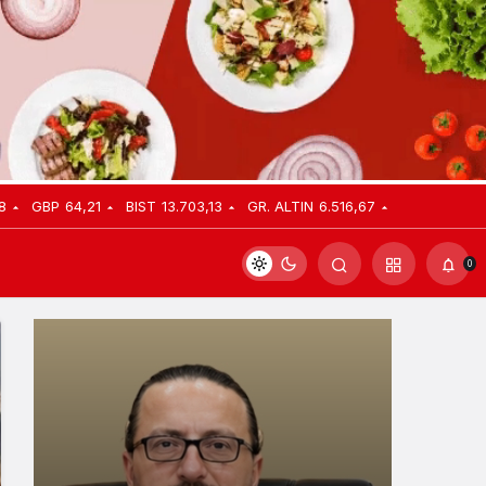
8
GBP
64,21
BIST
13.703,13
GR. ALTIN
6.516,67
0