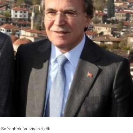
YEREL
BAYRAMPAŞA’DAN
VE
ÇATALZEYTİN’E
KARDEŞLİK KÖPRÜSÜ
Safranbolu’yu ziyaret etti