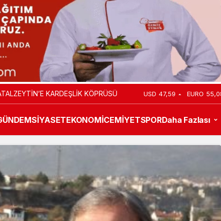
İN YENİ BAŞKANI
USD
47,59
EURO
55,0
GÜNDEM
SİYASET
EKONOMİ
CEMİYET
SPOR
Daha Fazlası