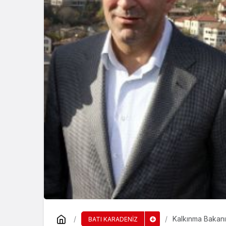
SİYASET
BEYKOZ’DA GÖRE
ATANDI
Kalkınma Bakanı 
BATI KARADENİZ