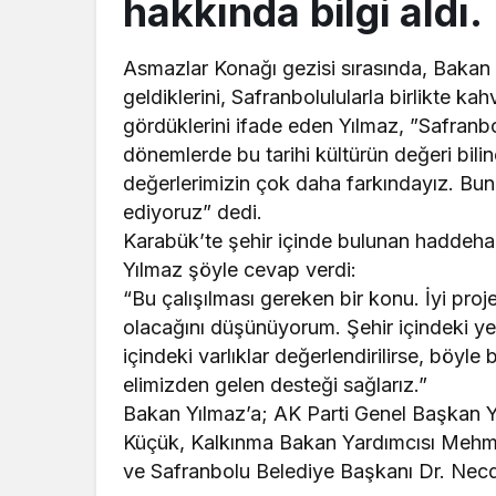
hakkında bilgi aldı.
Asmazlar Konağı gezisi sırasında, Bakan 
geldiklerini, Safranbolulularla birlikte kahv
gördüklerini ifade eden Yılmaz, ”Safranb
dönemlerde bu tarihi kültürün değeri bili
değerlerimizin çok daha farkındayız. Bun
ediyoruz” dedi.
Karabük’te şehir içinde bulunan haddehan
Yılmaz şöyle cevap verdi:
“Bu çalışılması gereken bir konu. İyi proj
olacağını düşünüyorum. Şehir içindeki yerl
içindeki varlıklar değerlendirilirse, böyl
elimizden gelen desteği sağlarız.”
Bakan Yılmaz’a; AK Parti Genel Başkan Ya
Küçük, Kalkınma Bakan Yardımcısı Meh
ve Safranbolu Belediye Başkanı Dr. Necde