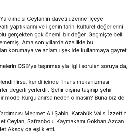
Yardımcısı Ceylan’ın daveti üzerine ilçeye
altı yaptıklarını ve ilçenin tarihi kültürel değerlerini
olu gerçekten çok önemli bir değer. Geçmişte belli
nememiş. Ama son yıllarda özellikle bu
ları korumaya ve anlamlı şekilde kullanmaya gayret
elerin OSB’ye taşınmasıyla ilgili sorulan soruya da,
elendirilirse, kendi içinde finans mekanizması
er değerli yerlerdir. Şehir dışına taşınıp şehir
e bir model kurgulanırsa neden olmasın? Buna biz de
rdımcısı Mehmet Ali Şahin, Karabük Valisi İzzettin
met Ceylan, Safranbolu Kaymakamı Gökhan Azcan
t Aksoy da eşlik etti.