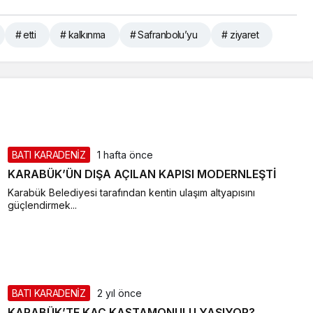
# etti
# kalkınma
# Safranbolu’yu
# ziyaret
BATI KARADENİZ
1 hafta önce
KARABÜK’ÜN DIŞA AÇILAN KAPISI MODERNLEŞTİ
Karabük Belediyesi tarafından kentin ulaşım altyapısını
güçlendirmek...
BATI KARADENİZ
2 yıl önce
KARABÜK’TE KAÇ KASTAMONULU YAŞIYOR?