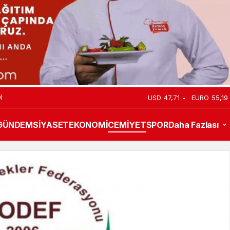
I
USD
47,71
EURO
55,19
GÜNDEM
SİYASET
EKONOMİ
CEMİYET
SPOR
Daha Fazlası