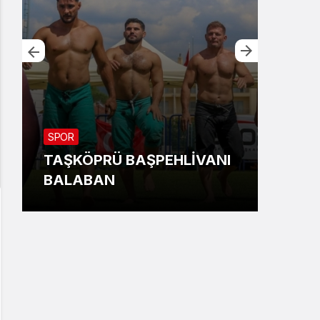
SPOR
EKON
TAŞKÖPRÜ BAŞPEHLİVANI
ASL
BALABAN
203