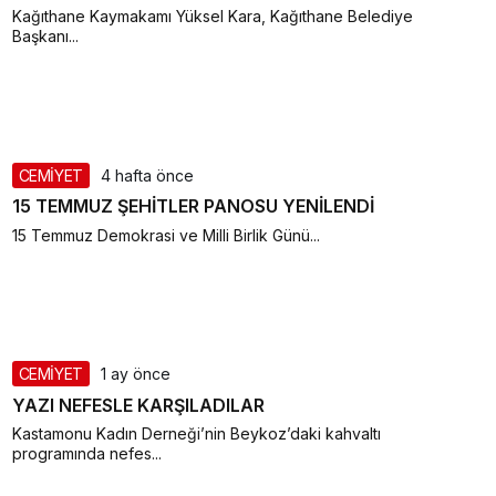
Kağıthane Kaymakamı Yüksel Kara, Kağıthane Belediye
Başkanı...
CEMİYET
4 hafta önce
15 TEMMUZ ŞEHİTLER PANOSU YENİLENDİ
15 Temmuz Demokrasi ve Milli Birlik Günü...
CEMİYET
1 ay önce
YAZI NEFESLE KARŞILADILAR
Kastamonu Kadın Derneği’nin Beykoz’daki kahvaltı
programında nefes...