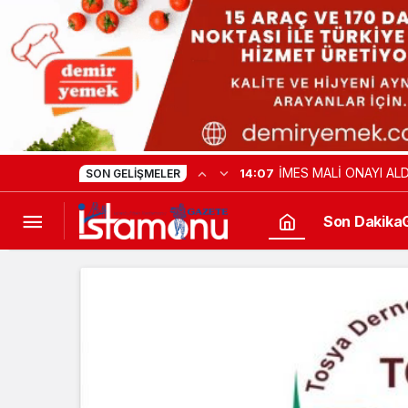
İMES MALİ ONAYI ALD
14:07
SON GELIŞMELER
Son Dakika