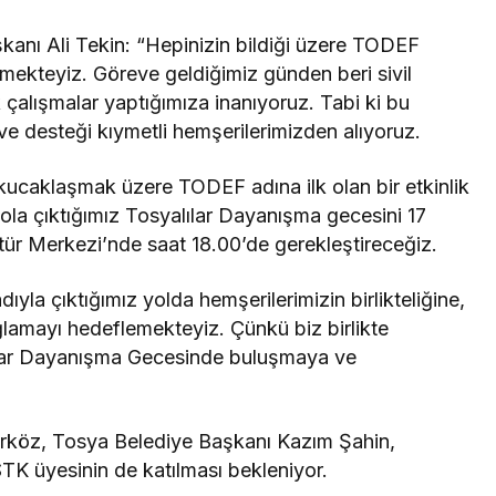
şkanı Ali Tekin: “Hepinizin bildiği üzere TODEF
tmekteyiz. Göreve geldiğimiz günden beri sivil
çalışmalar yaptığımıza inanıyoruz. Tabi ki bu
e desteği kıymetli hemşerilerimizden alıyoruz.
 kucaklaşmak üzere TODEF adına ilk olan bir etkinlik
ola çıktığımız Tosyalılar Dayanışma gecesini 17
ür Merkezi’nde saat 18.00’de gerekleştireceğiz.
ıyla çıktığımız yolda hemşerilerimizin birlikteliğine,
lamayı hedeflemekteyiz. Çünkü biz birlikte
lılar Dayanışma Gecesinde buluşmaya ve
öz, Tosya Belediye Başkanı Kazım Şahin,
STK üyesinin de katılması bekleniyor.