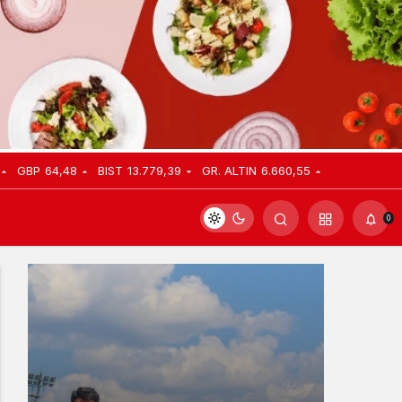
GBP
64,48
BIST
13.779,39
GR. ALTIN
6.660,55
0