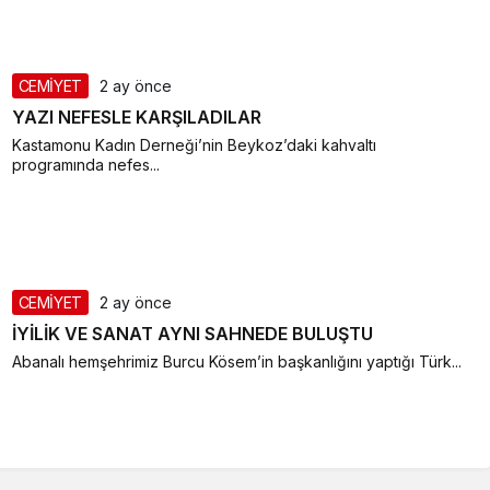
CEMİYET
2 ay önce
YAZI NEFESLE KARŞILADILAR
Kastamonu Kadın Derneği’nin Beykoz’daki kahvaltı
programında nefes...
CEMİYET
2 ay önce
İYİLİK VE SANAT AYNI SAHNEDE BULUŞTU
Abanalı hemşehrimiz Burcu Kösem’in başkanlığını yaptığı Türk...