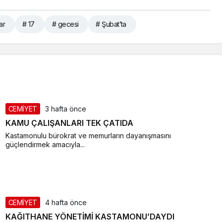
ar
# 17
# gecesi
# Şubat’ta
CEMİYET
3 hafta önce
KAMU ÇALIŞANLARI TEK ÇATIDA
Kastamonulu bürokrat ve memurların dayanışmasını
güçlendirmek amacıyla...
CEMİYET
4 hafta önce
KAĞITHANE YÖNETİMİ KASTAMONU’DAYDI