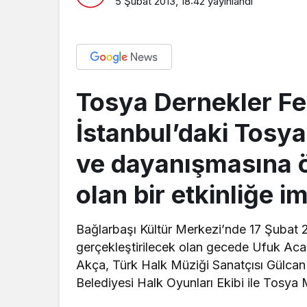
5 Şubat 2013, 18:42
yayınlandı
Tosya Dernekler F
İstanbul’daki Tosyal
ve dayanışmasına ö
olan bir etkinliğe 
Bağlarbaşı Kültür Merkezi’nde 17 Şubat 
gerçekleştirilecek olan gecede Ufuk Aca
Akça, Türk Halk Müziği Sanatçısı Gülcan
Belediyesi Halk Oyunları Ekibi ile Tosya