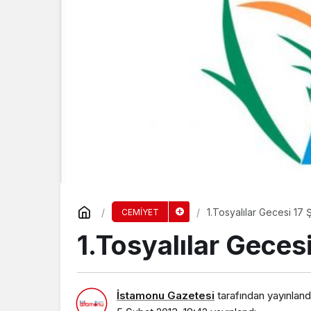
EKONOMİ
IRAK’TA BÜYÜME
HEDEFLİYOR
1.Tosyalılar Gecesi 17 
CEMİYET
1.Tosyalılar Geces
İstamonu Gazetesi
tarafından yayınland