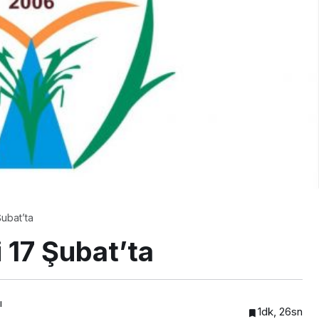
EKONOMİ
İMES MALİ ONAYI ALDI
Şubat’ta
i 17 Şubat’ta
ı
1dk, 26sn