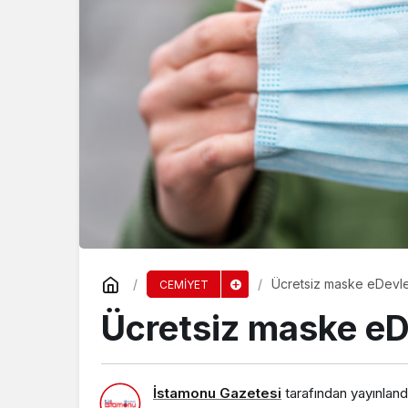
SPOR
TAŞKÖPRÜ BAŞPE
BALABAN
Ücretsiz maske eDevle
CEMİYET
Ücretsiz maske eD
İstamonu Gazetesi
tarafından yayınland