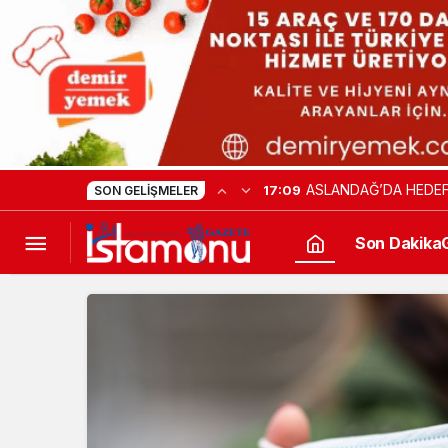
ASLANDAĞ’DA HEDEF
17:09
SON GELIŞMELER
Son Dakika