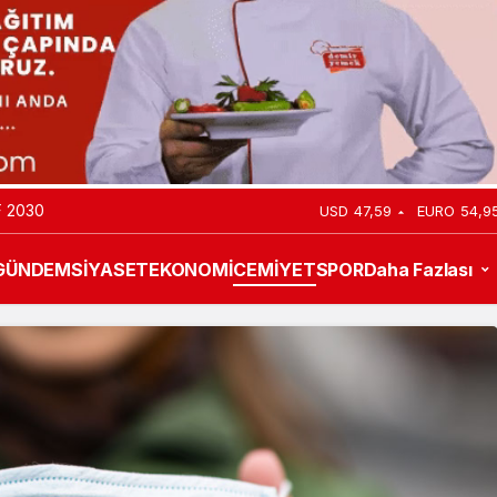
 2030
USD
47,59
EURO
54,9
GÜNDEM
SİYASET
EKONOMİ
CEMİYET
SPOR
Daha Fazlası