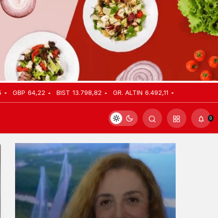
5
GBP
64,22
BIST
13.798,82
GR. ALTIN
6.492,11
0