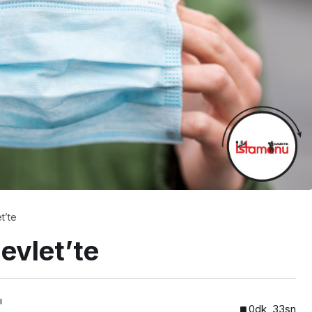
EKONOMİ
HLİVANI
ASLANDAĞ’DA HEDEF
2030
t’te
evlet’te
ı
0dk, 33sn