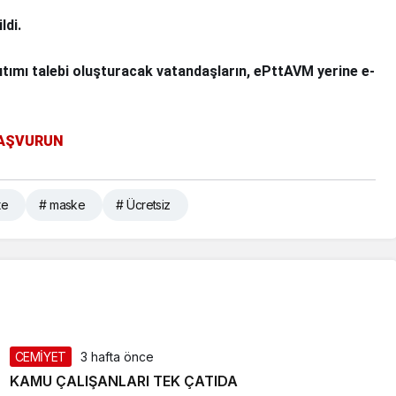
ldi.
tımı talebi oluşturacak vatandaşların, ePttAVM yerine e-
BAŞVURUN
te
# maske
# Ücretsiz
CEMİYET
3 hafta önce
KAMU ÇALIŞANLARI TEK ÇATIDA