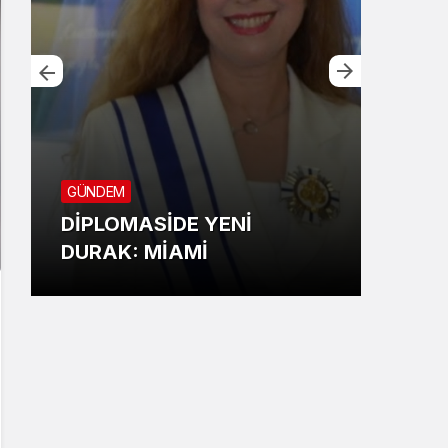
GÜNDEM
SİYA
DİPLOMASİDE YENİ
BEY
DURAK: MİAMİ
ATA