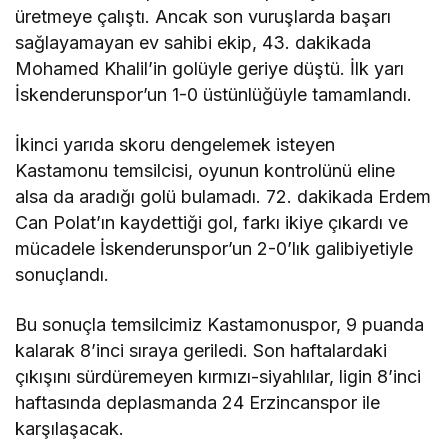
üretmeye çalıştı. Ancak son vuruşlarda başarı
sağlayamayan ev sahibi ekip, 43. dakikada
Mohamed Khalil’in golüyle geriye düştü. İlk yarı
İskenderunspor’un 1-0 üstünlüğüyle tamamlandı.
İkinci yarıda skoru dengelemek isteyen
Kastamonu temsilcisi, oyunun kontrolünü eline
alsa da aradığı golü bulamadı. 72. dakikada Erdem
Can Polat’ın kaydettiği gol, farkı ikiye çıkardı ve
mücadele İskenderunspor’un 2-0’lık galibiyetiyle
sonuçlandı.
Bu sonuçla temsilcimiz Kastamonuspor, 9 puanda
kalarak 8’inci sıraya geriledi. Son haftalardaki
çıkışını sürdüremeyen kırmızı-siyahlılar, ligin 8’inci
haftasında deplasmanda 24 Erzincanspor ile
karşılaşacak.