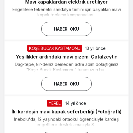
Mavi kapaklardan elektrik üretiliyor
Engellilere tekerlekli sandalye temini için başlatılan mavi
kapak toplama kampanyaları...
HABERI OKU
KÖŞE BUCAK KASTAMONU
13 yıl önce
Yeşillikler ardındaki mavi gizem: Çatalzeytin
Dağ-tepe, kır-deniz demeden adım adım dolaştığımız
"Köşe-Bucak Kastamonu" turumuzun bu...
HABERI OKU
YEREL
14 yıl önce
İki kardeşin mavi kapak seferberliği (Fotoğraflı)
İnebolu'da, 12 yaşındaki ortaokul öğrencisiyle kardeşi
engellilere destek amacıyla 3...