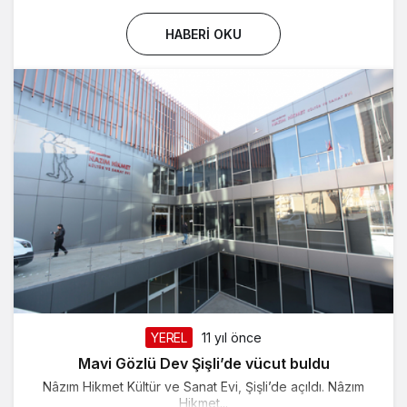
HABERI OKU
YEREL
11 yıl önce
Mavi Gözlü Dev Şişli’de vücut buldu
Nâzım Hikmet Kültür ve Sanat Evi, Şişli’de açıldı. Nâzım
Hikmet...