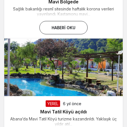
Mavi Bölgede
Sağlık bakanlığı resmî sitesinde haftalık korona verileri
yayınlandı. Kastamonu mavi...
HABERI OKU
YEREL
6 yıl önce
Mavi Tatil Köyü açıldı
Abana’da Mavi Tatil Köyü turizme kazandırıldı. Yaklaşık üç
yıldır atıl...