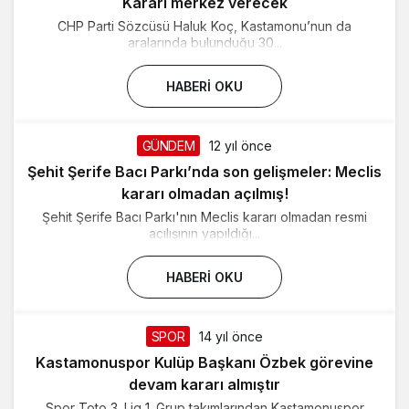
Kararı merkez verecek
CHP Parti Sözcüsü Haluk Koç, Kastamonu’nun da
aralarında bulunduğu 30...
HABERI OKU
GÜNDEM
12 yıl önce
Şehit Şerife Bacı Parkı’nda son gelişmeler: Meclis
kararı olmadan açılmış!
Şehit Şerife Bacı Parkı'nın Meclis kararı olmadan resmi
açılışının yapıldığı...
HABERI OKU
SPOR
14 yıl önce
Kastamonuspor Kulüp Başkanı Özbek görevine
devam kararı almıştır
Spor Toto 3. Lig 1. Grup takımlarından Kastamonuspor