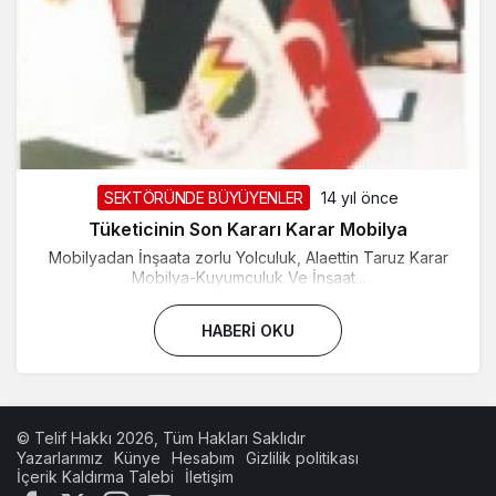
SEKTÖRÜNDE BÜYÜYENLER
14 yıl önce
Tüketicinin Son Kararı Karar Mobilya
Mobilyadan İnşaata zorlu Yolculuk, Alaettin Taruz Karar
Mobilya-Kuyumculuk Ve İnşaat...
HABERI OKU
© Telif Hakkı 2026, Tüm Hakları Saklıdır
Yazarlarımız
Künye
Hesabım
Gizlilik politikası
İçerik Kaldırma Talebi
İletişim