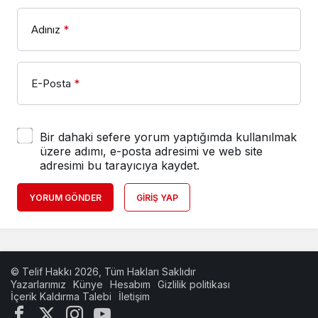
Adınız
*
E-Posta
*
Bir dahaki sefere yorum yaptığımda kullanılmak
üzere adımı, e-posta adresimi ve web site
adresimi bu tarayıcıya kaydet.
YORUM GÖNDER
GIRIŞ YAP
© Telif Hakkı 2026, Tüm Hakları Saklıdır
Yazarlarımız
Künye
Hesabım
Gizlilik politikası
İçerik Kaldırma Talebi
İletişim