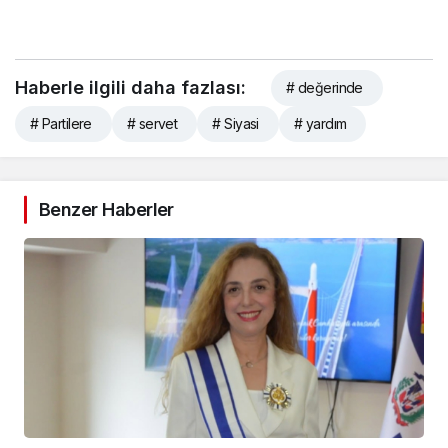
Haberle ilgili daha fazlası:
# değerinde
# Partilere
# servet
# Siyasi
# yardım
Benzer Haberler