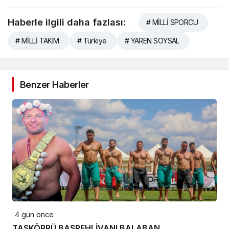
Haberle ilgili daha fazlası:
# MİLLİ SPORCU
# MİLLİ TAKIM
# Türkiye
# YAREN SOYSAL
Benzer Haberler
4 gün önce
TAŞKÖPRÜ BAŞPEHLİVANI BALABAN