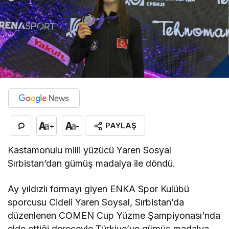
PAYLAŞ
+
-
Kastamonulu milli yüzücü Yaren Sosyal
Sırbistan’dan gümüş madalya ile döndü.
Ay yıldızlı formayı giyen ENKA Spor Kulübü
sporcusu Cideli Yaren Soysal, Sırbistan’da
düzenlenen COMEN Cup Yüzme Şampiyonası’nda
elde ettiği dereceyle Türkiye’ye gümüş madalya