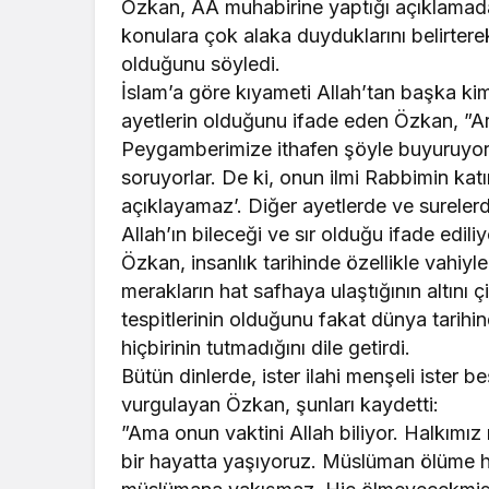
Özkan, AA muhabirine yaptığı açıklamad
konulara çok alaka duyduklarını belirtere
olduğunu söyledi.
İslam’a göre kıyameti Allah’tan başka ki
ayetlerin olduğunu ifade eden Özkan, ”Ar
Peygamberimize ithafen şöyle buyuruyor;
soruyorlar. De ki, onun ilmi Rabbimin ka
açıklayamaz’. Diğer ayetlerde ve sureler
Allah’ın bileceği ve sır olduğu ifade edili
Özkan, insanlık tarihinde özellikle vahiy
merakların hat safhaya ulaştığının altını çi
tespitlerinin olduğunu fakat dünya tarihi
hiçbirinin tutmadığını dile getirdi.
Bütün dinlerde, ister ilahi menşeli ister 
vurgulayan Özkan, şunları kaydetti:
”Ama onun vaktini Allah biliyor. Halkımız 
bir hayatta yaşıyoruz. Müslüman ölüme he