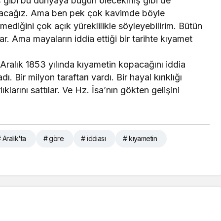
gibi bu dünyaya bugün ölecekmiş gibi de
apacağız. Ama ben pek çok kavimde böyle
diğini çok açık yüreklilikle söyleyebilirim. Bütün
ar. Ama mayaların iddia ettiği bir tarihte kıyamet
Aralık 1853 yılında kıyametin kopacağını iddia
. Bir milyon taraftarı vardı. Bir hayal kırıklığı
klarını sattılar. Ve Hz. İsa’nın gökten gelişini
 Aralık'ta
# göre
# iddiası
# kıyametin