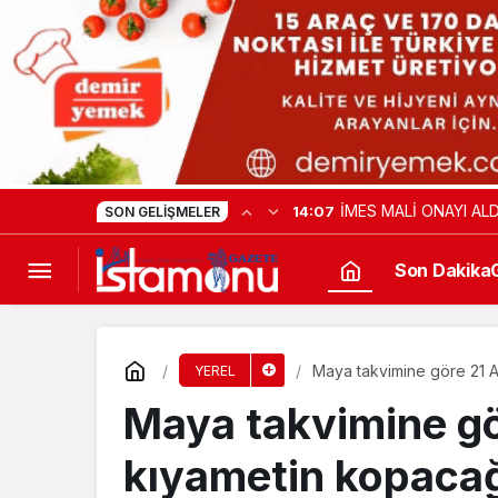
TAŞKÖPRÜ BAŞPEHLİ
18:44
SON GELIŞMELER
Son Dakika
Maya takvimine göre 21 Ar
YEREL
Maya takvimine gör
kıyametin kopacağı