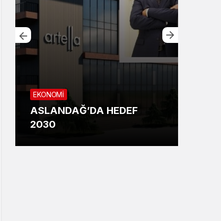
EKONOMİ
GÜN
ASLANDAĞ’DA HEDEF
DİP
2030
DUR