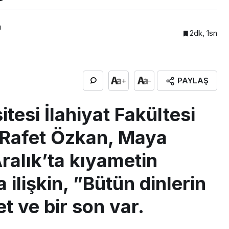
ı
2dk, 1sn
PAYLAŞ
+
-
esi İlahiyat Fakültesi
EKONOMİ
İMES MALİ ONAYI ALDI
i Rafet Özkan, Maya
ralık’ta kıyametin
 ilişkin, ”Bütün dinlerin
t ve bir son var.