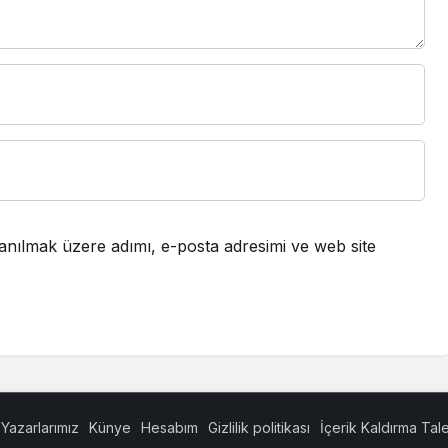
anılmak üzere adımı, e-posta adresimi ve web site
Yazarlarımız
Künye
Hesabım
Gizlilik politikası
İçerik Kaldırma Tal