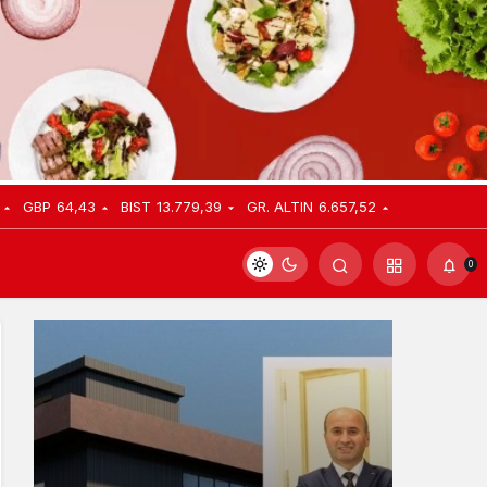
GBP
64,43
BIST
13.779,39
GR. ALTIN
6.657,52
0