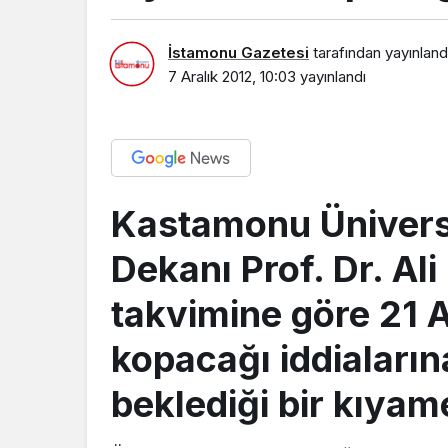
İstamonu Gazetesi
tarafından yayınland
7 Aralık 2012, 10:03
yayınlandı
EKONOMİ
Kastamonu Üniversit
IRAK’TA BÜYÜME
HEDEFLİYOR
Dekanı Prof. Dr. Al
takvimine göre 21 A
kopacağı iddialarına
beklediği bir kıyame