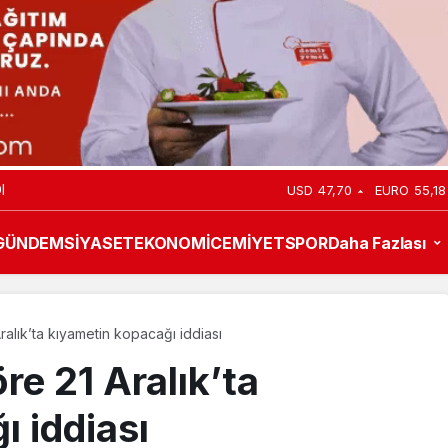
VANI BALABAN
USD
47,70
EURO
55,18
GÜNDEM
SİYASET
EKONOMİ
CEMİYET
SPOR
Daha Fazlası
alık’ta kıyametin kopacağı iddiası
e 21 Aralık’ta
 iddiası