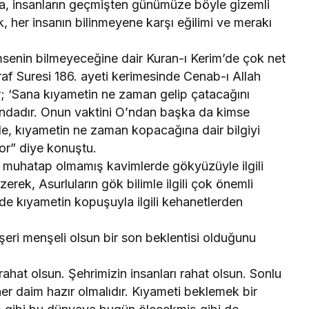
a, insanların geçmişten günümüze böyle gizemli
k, her insanın bilinmeyene karşı eğilimi ve merakı
msenin bilmeyeceğine dair Kuran-ı Kerim’de çok net
af Suresi 186. ayeti kerimesinde Cenab-ı Allah
 ‘Sana kıyametin ne zaman gelip çatacağını
tındadır. Onun vaktini O’ndan başka da kimse
de, kıyametin ne zaman kopacağına dair bilgiyi
yor” diye konuştu.
le muhatap olmamış kavimlerde gökyüzüyle ilgili
zerek, Asurluların gök bilimle ilgili çok önemli
nde kıyametin kopuşuyla ilgili kehanetlerden
beşeri menşeli olsun bir son beklentisi olduğunu
rahat olsun. Şehrimizin insanları rahat olsun. Sonlu
r daim hazır olmalıdır. Kıyameti beklemek bir