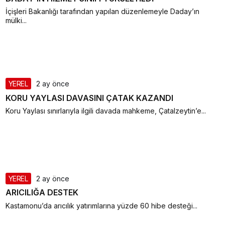
İçişleri Bakanlığı tarafından yapılan düzenlemeyle Daday’ın
mülki...
YEREL
2 ay önce
KORU YAYLASI DAVASINI ÇATAK KAZANDI
Koru Yaylası sınırlarıyla ilgili davada mahkeme, Çatalzeytin’e...
YEREL
2 ay önce
ARICILIĞA DESTEK
Kastamonu’da arıcılık yatırımlarına yüzde 60 hibe desteği...