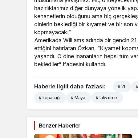
müslümana yakışmaz. Hiç ölmeyecekmiş 
hazırlıklarımız diğer dünyaya yönelik y
kehanetlerin olduğunu ama hiç gerçekleşme
dinlerin beklediği bir kıyamet ve bir son v
kopmayacak.”
Amerikada Williams adında bir gencin 21 
ettiğini hatırlatan Özkan, ”Kıyamet kopmadı
yaşandı. O dine inananların hepsi tüm varlı
beklediler” ifadesini kullandı.
Haberle ilgili daha fazlası:
# 21
#
# kopacağı
# Maya
# takvimine
Benzer Haberler