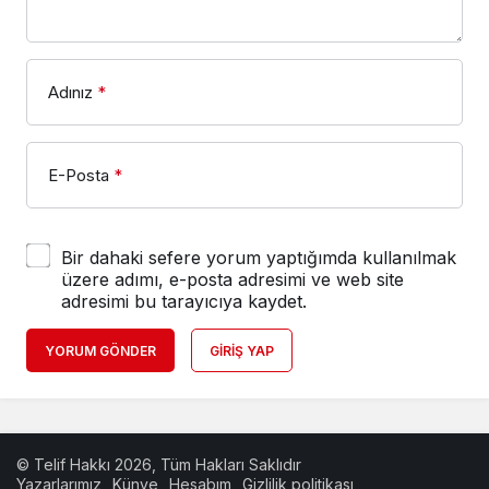
Adınız
*
E-Posta
*
Bir dahaki sefere yorum yaptığımda kullanılmak
üzere adımı, e-posta adresimi ve web site
adresimi bu tarayıcıya kaydet.
YORUM GÖNDER
GIRIŞ YAP
© Telif Hakkı 2026, Tüm Hakları Saklıdır
Yazarlarımız
Künye
Hesabım
Gizlilik politikası