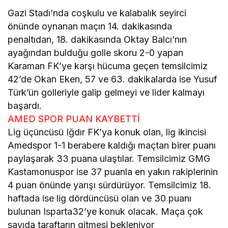
Gazi Stadı’nda coşkulu ve kalabalık seyirci
önünde oynanan maçın 14. dakikasında
penaltıdan, 18. dakikasında Oktay Balcı’nın
ayağından bulduğu golle skoru 2-0 yapan
Karaman FK’ye karşı hücuma geçen temsilcimiz
42’de Okan Eken, 57 ve 63. dakikalarda ise Yusuf
Türk’ün golleriyle galip gelmeyi ve lider kalmayı
başardı.
AMED SPOR PUAN KAYBETTİ
Lig üçüncüsü Iğdır FK’ya konuk olan, lig ikincisi
Amedspor 1-1 berabere kaldığı maçtan birer puanı
paylaşarak 33 puana ulaştılar. Temsilcimiz GMG
Kastamonuspor ise 37 puanla en yakın rakiplerinin
4 puan önünde yarışı sürdürüyor. Temsilcimiz 18.
haftada ise lig dördüncüsü olan ve 30 puanı
bulunan Isparta32’ye konuk olacak. Maça çok
sayıda taraftarın gitmesi bekleniyor