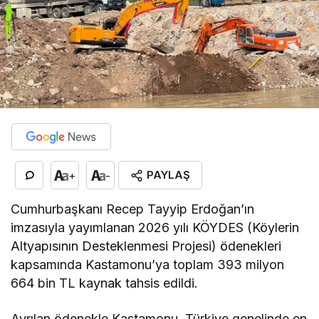
PAYLAŞ
+
-
Cumhurbaşkanı Recep Tayyip Erdoğan’ın
imzasıyla yayımlanan 2026 yılı KÖYDES (Köylerin
Altyapısının Desteklenmesi Projesi) ödenekleri
kapsamında Kastamonu’ya toplam 393 milyon
664 bin TL kaynak tahsis edildi.
Ayrılan ödenekle Kastamonu, Türkiye genelinde en