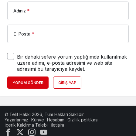
Adınız
*
E-Posta
*
Bir dahaki sefere yorum yaptığımda kullanılmak
üzere adımı, e-posta adresimi ve web site
adresimi bu tarayıcıya kaydet.
YORUM GÖNDER
GIRIŞ YAP
© Telif Hakkı 2026, Tüm Hakları Saklıdır
Yazarlarımız
Künye
Hesabım
Gizlilik politikası
İçerik Kaldırma Talebi
İletişim