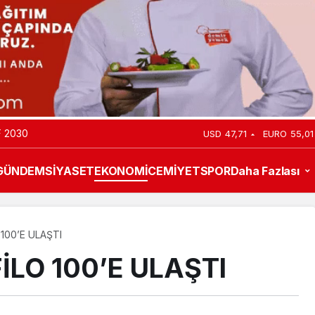
 2030
USD
47,71
EURO
55,01
GÜNDEM
SİYASET
EKONOMİ
CEMİYET
SPOR
Daha Fazlası
 100’E ULAŞTI
İLO 100’E ULAŞTI