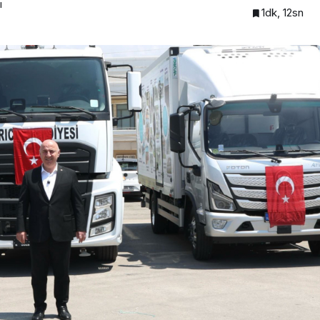
ı
1dk, 12sn
GÜNDEM
DEF
DİPLOMASİDE YENİ
DURAK: MİAMİ