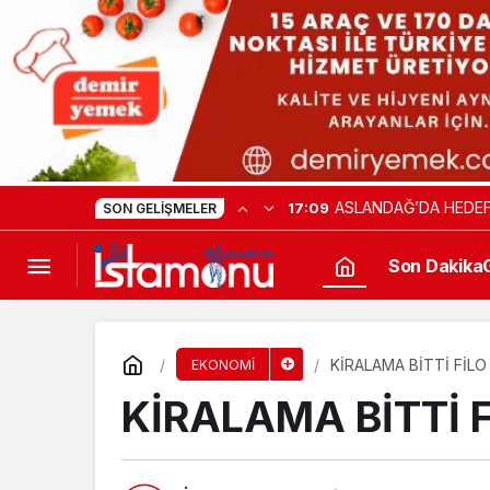
ASLANDAĞ’DA HEDEF
17:09
SON GELIŞMELER
Son Dakika
KİRALAMA BİTTİ FİLO
EKONOMİ
KİRALAMA BİTTİ F