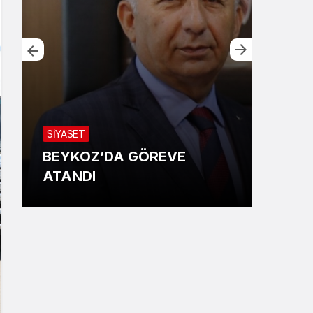
YERE
SİYASET
BAY
BEYKOZ’DA GÖREVE
ÇAT
ATANDI
KAR