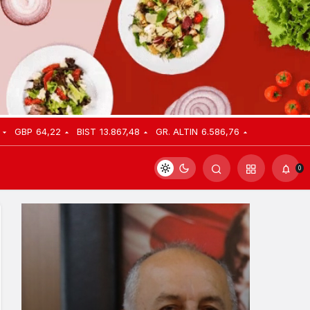
GBP
64,22
BIST
13.867,48
GR. ALTIN
6.586,76
0