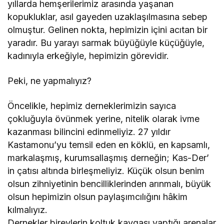
yıllarda hemşerilerimiz arasında yaşanan
kopukluklar, asıl gayeden uzaklaşılmasına sebep
olmuştur. Gelinen nokta, hepimizin içini acıtan bir
yaradır. Bu yarayı sarmak büyüğüyle küçüğüyle,
kadınıyla erkeğiyle, hepimizin görevidir.
Peki, ne yapmalıyız?
Öncelikle, hepimiz derneklerimizin sayıca
çokluğuyla övünmek yerine, nitelik olarak ivme
kazanması bilincini edinmeliyiz. 27 yıldır
Kastamonu’yu temsil eden en köklü, en kapsamlı,
markalaşmış, kurumsallaşmış derneğin; Kas-Der’
in çatısı altında birleşmeliyiz. Küçük olsun benim
olsun zihniyetinin bencilliklerinden arınmalı, büyük
olsun hepimizin olsun paylaşımcılığını hâkim
kılmalıyız.
Dernekler bireylerin koltuk kavgası yaptığı arenalar