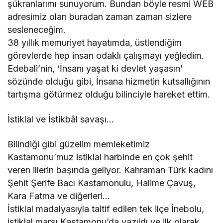
şükranlarımı sunuyorum. Bundan böyle resmi WEB
adresimiz olan buradan zaman zaman sizlere
sesleneceğim.
38 yıllık memuriyet hayatımda, üstlendiğim
görevlerde hep insan odaklı çalışmayı yeğledim.
Edebali’nin, ‘İnsanı yaşat ki devlet yaşasın’
sözünde olduğu gibi, İnsana hizmetin kutsallığının
tartışma götürmez olduğu bilinciyle hareket ettim.
İstiklal ve İstikbâl savaşı…
Bilindiği gibi güzelim memleketimiz
Kastamonu’muz istiklal harbinde en çok şehit
veren illerin başında geliyor. Kahraman Türk kadını
Şehit Şerife Bacı Kastamonulu, Halime Çavuş,
Kara Fatma ve diğerleri…
İstiklal madalyasıyla taltif edilen tek ilçe İnebolu,
istiklal marşı Kastamonu’da yazıldı ve ilk olarak