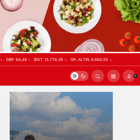
GBP
64,48
BIST
13.779,39
GR. ALTIN
6.660,55
0