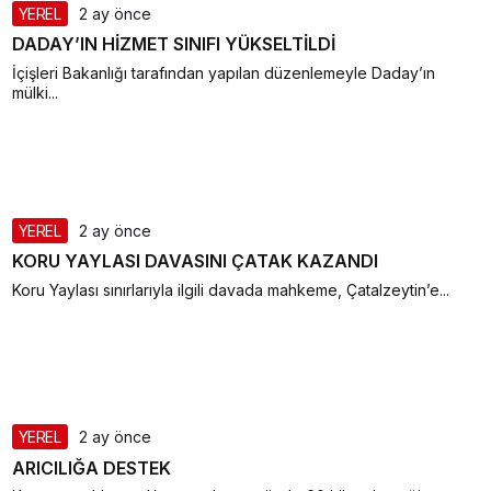
YEREL
2 ay önce
DADAY’IN HİZMET SINIFI YÜKSELTİLDİ
İçişleri Bakanlığı tarafından yapılan düzenlemeyle Daday’ın
mülki...
YEREL
2 ay önce
KORU YAYLASI DAVASINI ÇATAK KAZANDI
Koru Yaylası sınırlarıyla ilgili davada mahkeme, Çatalzeytin’e...
YEREL
2 ay önce
ARICILIĞA DESTEK