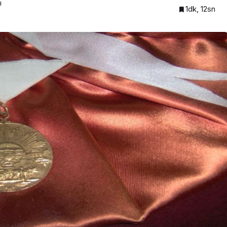
ı
1dk, 12sn
EKONOMİ
İMES MALİ ONAYI ALDI