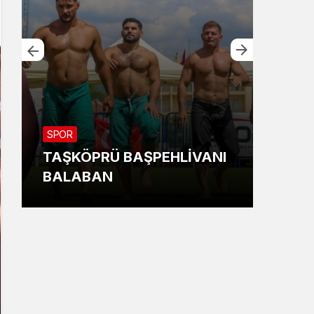
SPOR
EKON
TAŞKÖPRÜ BAŞPEHLİVANI
ASL
BALABAN
203