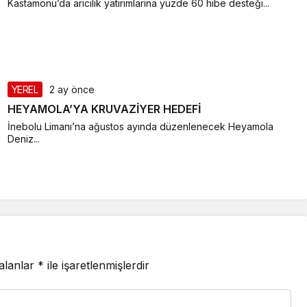
Kastamonu’da arıcılık yatırımlarına yüzde 60 hibe desteği...
YEREL
2 ay önce
HEYAMOLA’YA KRUVAZİYER HEDEFİ
İnebolu Limanı’na ağustos ayında düzenlenecek Heyamola
Deniz...
 alanlar
*
ile işaretlenmişlerdir