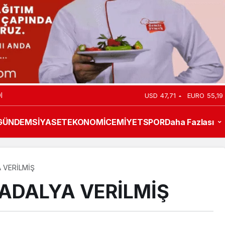
I
USD
47,71
EURO
55,19
GÜNDEM
SİYASET
EKONOMİ
CEMİYET
SPOR
Daha Fazlası
A VERİLMİŞ
MADALYA VERİLMİŞ