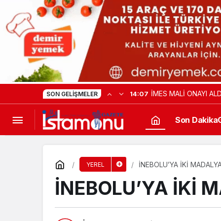
İMES MALİ ONAYI ALD
14:07
SON GELIŞMELER
Son Dakika
İNEBOLU’YA İKİ MADALY
YEREL
İNEBOLU’YA İKİ 