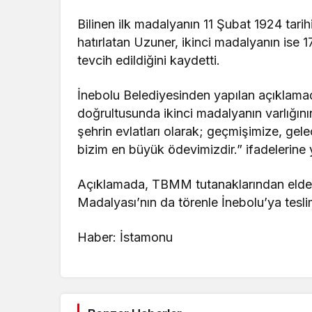
Bilinen ilk madalyanın 11 Şubat 1924 tari
hatırlatan Uzuner, ikinci madalyanın ise
tevcih edildiğini kaydetti.
İnebolu Belediyesinden yapılan açıklama
doğrultusunda ikinci madalyanın varlığının 
şehrin evlatları olarak; geçmişimize, ge
bizim en büyük ödevimizdir.” ifadelerine y
Açıklamada, TBMM tutanaklarından elde ed
Madalyası’nın da törenle İnebolu’ya teslim
Haber: İstamonu