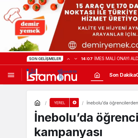
İMES MALİ ONAYI ALD
14:07
SON GELIŞMELER
Son Dakika
İnebolu’da öğrencilerde
YEREL
İnebolu’da öğrenc
kampanyası