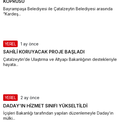
KÖPRÜSÜ
Bayrampaşa Belediyesi ile Çatalzeytin Belediyesi arasında
“Kardeş...
YEREL
1 ay önce
SAHİLİ KORUYACAK PROJE BAŞLADI
Çatalzeytin’de Ulaştırma ve Altyapı Bakanlığının destekleriyle
hayata...
YEREL
2 ay önce
DADAY’IN HİZMET SINIFI YÜKSELTİLDİ
İçişleri Bakanlığı tarafından yapılan düzenlemeyle Daday’ın
mülki...