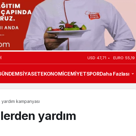
I
USD
47,71
EURO
55,19
GÜNDEM
SİYASET
EKONOMİ
CEMİYET
SPOR
Daha Fazlası
n yardım kampanyası
ilerden yardım