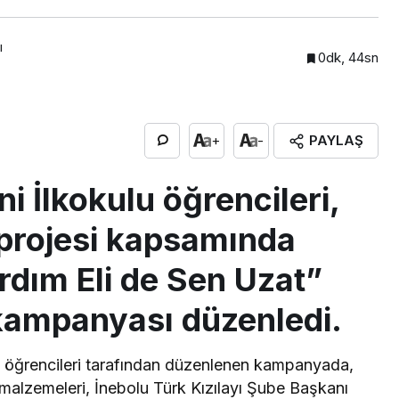
ı
0dk, 44sn
PAYLAŞ
+
-
i İlkokulu öğrencileri,
EKONOMİ
İMES MALİ ONAYI ALDI
projesi kapsamında
ardım Eli de Sen Uzat”
kampanyası düzenledi.
übü öğrencileri tarafından düzenlenen kampanyada,
malzemeleri, İnebolu Türk Kızılayı Şube Başkanı