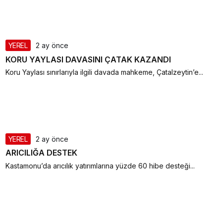
YEREL
2 ay önce
KORU YAYLASI DAVASINI ÇATAK KAZANDI
Koru Yaylası sınırlarıyla ilgili davada mahkeme, Çatalzeytin’e...
YEREL
2 ay önce
ARICILIĞA DESTEK
Kastamonu’da arıcılık yatırımlarına yüzde 60 hibe desteği...