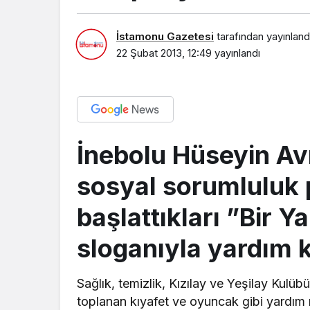
İstamonu Gazetesi
tarafından yayınland
22 Şubat 2013, 12:49
yayınlandı
EKONOMİ
İnebolu Hüseyin Avn
IRAK’TA BÜYÜME
HEDEFLİYOR
sosyal sorumluluk 
başlattıkları ”Bir Y
sloganıyla yardım 
Sağlık, temizlik, Kızılay ve Yeşilay Kul
toplanan kıyafet ve oyuncak gibi yardım 