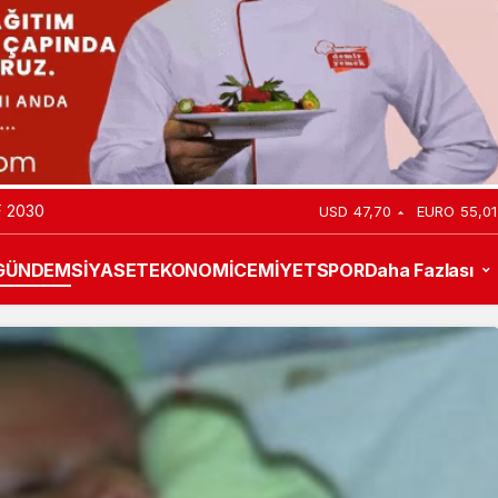
URAK: MİAMİ
USD
47,70
EURO
55,01
GÜNDEM
SİYASET
EKONOMİ
CEMİYET
SPOR
Daha Fazlası