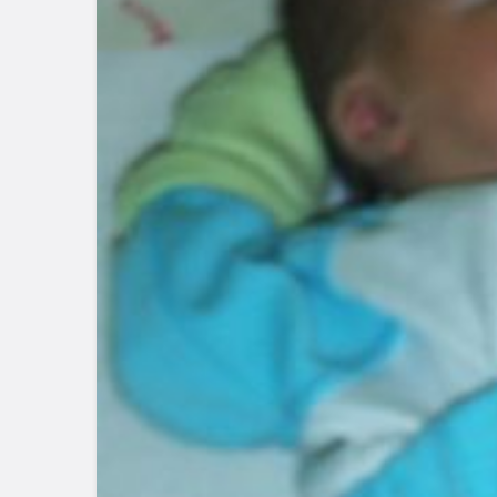
EKONOMİ
ASLANDAĞ’DA HE
2030