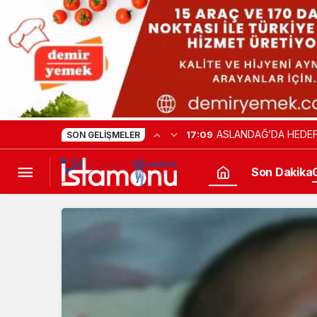
DİPLOMASİDE YENİ D
15:39
SON GELIŞMELER
Son Dakika