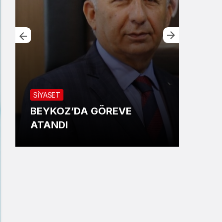
YERE
SİYASET
BAY
BEYKOZ’DA GÖREVE
ÇAT
ATANDI
KAR