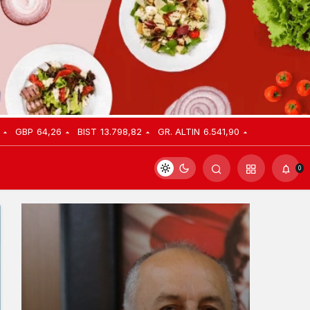
GBP
64,26
BIST
13.798,82
GR. ALTIN
6.541,90
0