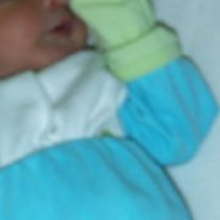
GÜNDEM
DEF
DİPLOMASİDE YENİ
DURAK: MİAMİ