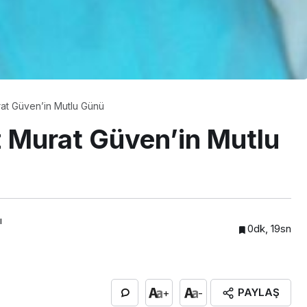
t Güven’in Mutlu Günü
Murat Güven’in Mutlu
ı
0dk, 19sn
PAYLAŞ
+
-