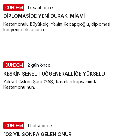
GÜNDEM
17 saat önce
DİPLOMASİDE YENİ DURAK: MİAMİ
Kastamonulu Büyükelçi Yeşim Kebapçıoğlu, diplomasi
kariyerindeki üçüncü...
GÜNDEM
2 gün önce
KESKİN ŞENEL TUĞGENERALLİĞE YÜKSELDİ
Yüksek Askerî Şûra (YAŞ) kararları kapsamında,
Kastamonu’nun...
GÜNDEM
1 hafta önce
102 YIL SONRA GELEN ONUR