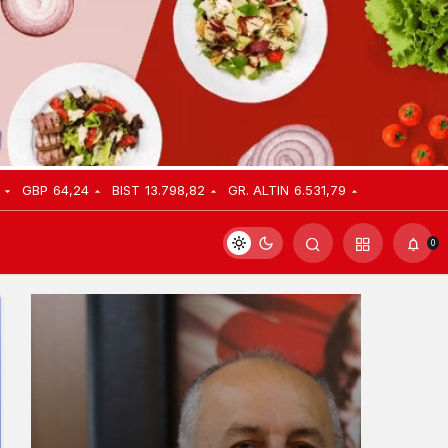
GBP
64,24
BIST
13.798,82
GR. ALTIN
6.531,79
0