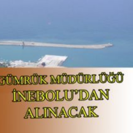
SİYASET
Nİ
BEYKOZ’DA GÖREVE
ATANDI