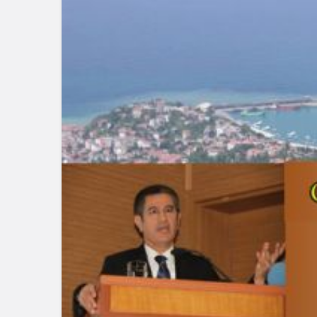
GÜNDEM
DAĞ’DA HEDEF
DİPLOMASİDE YE
DURAK: MİAMİ