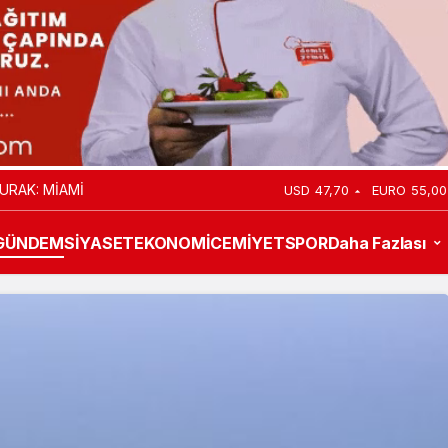
URAK: MİAMİ
USD
47,70
EURO
55,00
GÜNDEM
SİYASET
EKONOMİ
CEMİYET
SPOR
Daha Fazlası