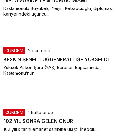
DİPLOMASİDE YENİ DURAK: MİAMİ
Kastamonulu Büyükelçi Yeşim Kebapçıoğlu, diplomasi
kariyerindeki üçüncü...
GÜNDEM
2 gün önce
KESKİN ŞENEL TUĞGENERALLİĞE YÜKSELDİ
Yüksek Askerî Şûra (YAŞ) kararları kapsamında,
Kastamonu’nun...
GÜNDEM
1 hafta önce
102 YIL SONRA GELEN ONUR
102 yıllık tarihi emanet sahibine ulaştı. İnebolu...