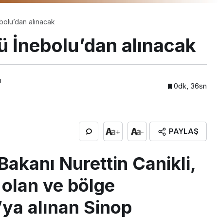
olu’dan alınacak
 İnebolu’dan alınacak
ı
0dk, 36sn
PAYLAŞ
+
-
akanı Nurettin Canikli,
 olan ve bölge
ya alınan Sinop