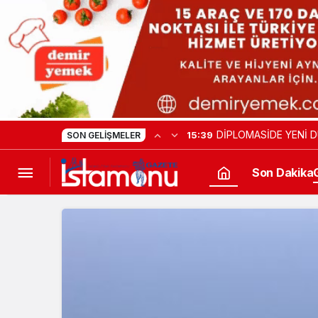
DİPLOMASİDE YENİ D
15:39
SON GELIŞMELER
Son Dakika