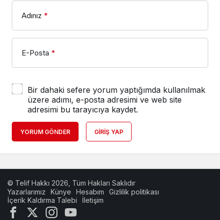
Adınız
*
E-Posta
*
Bir dahaki sefere yorum yaptığımda kullanılmak
üzere adımı, e-posta adresimi ve web site
adresimi bu tarayıcıya kaydet.
YORUM GÖNDER
GIRIŞ YAP
© Telif Hakkı 2026, Tüm Hakları Saklıdır
Yazarlarımız
Künye
Hesabım
Gizlilik politikası
İçerik Kaldırma Talebi
İletişim