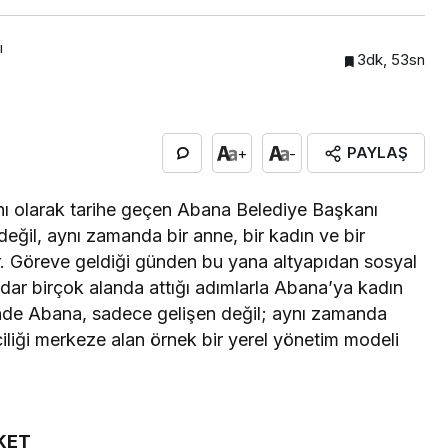
ı
3dk, 53sn
PAYLAŞ
+
-
ı olarak tarihe geçen Abana Belediye Başkanı
eğil, aynı zamanda bir anne, bir kadın ve bir
or. Göreve geldiği günden bu yana altyapıdan sosyal
dar birçok alanda attığı adımlarla Abana’ya kadın
rliğinde Abana, sadece gelişen değil; aynı zamanda
ciliği merkeze alan örnek bir yerel yönetim modeli
KET