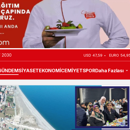
 2030
USD
47,59
EURO
54,9
GÜNDEM
SİYASET
EKONOMİ
CEMİYET
SPOR
Daha Fazlası