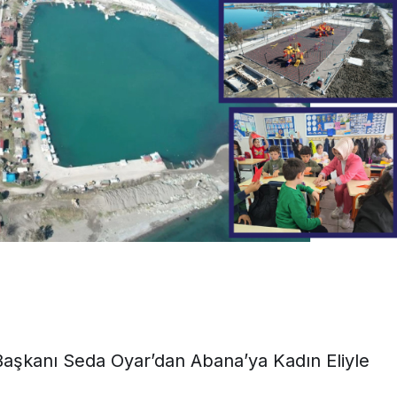
EKONOMİ
HLİVANI
ASLANDAĞ’DA HEDEF
2030
Başkanı Seda Oyar’dan Abana’ya Kadın Eliyle