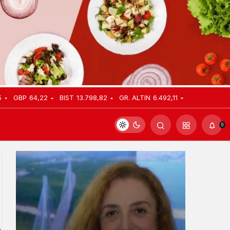
5
GBP
64,22
BIST
13.798,82
GR. ALTIN
6.492,11
0