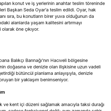
ılan konut ve iş yerlerinin anahtar teslim töreninde
leri Başkan Seda Oyar’a teslim edildi. Oyar, hak
anı sıra, bu konutların birer yuva olduğunun da
ltındaki alanlarda yaşam kalitesini artırmayı
 olarak öne çıkıyor.
bana Balıkçı Barınağı’nın Hacıveli bölgesine
enin doğasına ve denizle olan ilişkisine uzun vadeli
getirdiği bütüncül planlama anlayışıyla, denizle
koruyan bir yaklaşım benimseniyor.
züm
ak ve kent içi düzeni sağlamak amacıyla taksi durağı
num, sadece fonksiyonel değil; aynı zamanda şehir