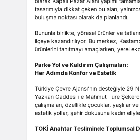
olarak Kapalı Pazar Alanı yapımı tamamla
tasarımıyla dikkat çeken bu alan, yalnızc
buluşma noktası olarak da planlandı.
Bununla birlikte, yöresel ürünler ve tatlar
ilçeye kazandırılıyor. Bu merkez, Kasta
ürünlerini tanıtmayı amaçlarken, yerel e
Parke Yol ve Kaldırım Çalışmaları:
Her Adımda Konfor ve Estetik
Türkiye Çevre Ajansı’nın desteğiyle 29 
Yazkan Caddesi ile Mahmut Türe Şekerci
çalışmaları, özellikle çocuklar, yaşlılar v
estetik yollar, şehir dokusuna kadın eliyl
TOKİ Anahtar Tesliminde Toplumsal Du