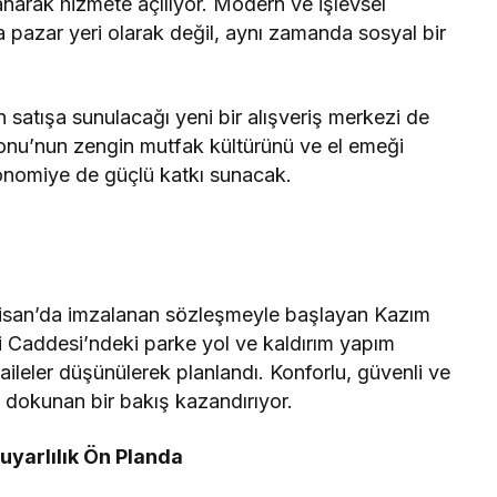
narak hizmete açılıyor. Modern ve işlevsel
a pazar yeri olarak değil, aynı zamanda sosyal bir
ın satışa sunulacağı yeni bir alışveriş merkezi de
monu’nun zengin mutfak kültürünü ve el emeği
konomiye de güçlü katkı sunacak.
Nisan’da imzalanan sözleşmeyle başlayan Kazım
 Caddesi’ndeki parke yol ve kaldırım yapım
e aileler düşünülerek planlandı. Konforlu, güvenli ve
e dokunan bir bakış kazandırıyor.
yarlılık Ön Planda