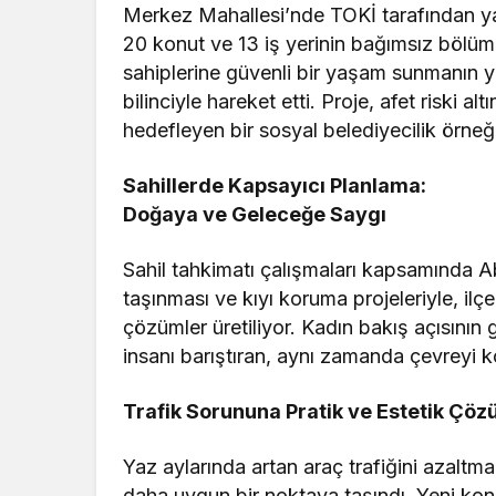
Merkez Mahallesi’nde TOKİ tarafından yap
20 konut ve 13 iş yerinin bağımsız bölüm
sahiplerine güvenli bir yaşam sunmanın y
bilinciyle hareket etti. Proje, afet riski a
hedefleyen bir sosyal belediyecilik örneği
Sahillerde Kapsayıcı Planlama:
Doğaya ve Geleceğe Saygı
Sahil tahkimatı çalışmaları kapsamında A
taşınması ve kıyı koruma projeleriyle, ilç
çözümler üretiliyor. Kadın bakış açısının 
insanı barıştıran, aynı zamanda çevreyi 
Trafik Sorununa Pratik ve Estetik Çö
Yaz aylarında artan araç trafiğini azaltm
daha uygun bir noktaya taşındı. Yeni ko