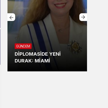
GÜNDEM
SİYA
DİPLOMASİDE YENİ
BEY
DURAK: MİAMİ
ATA