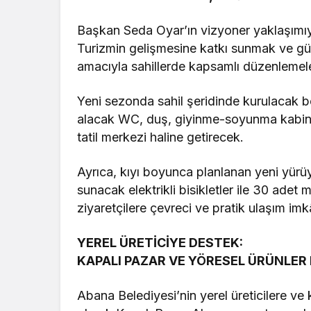
Başkan Seda Oyar’ın vizyoner yaklaşımıy
Turizmin gelişmesine katkı sunmak ve gün
amacıyla sahillerde kapsamlı düzenlemeler
Yeni sezonda sahil şeridinde kurulacak bea
alacak WC, duş, giyinme-soyunma kabinler
tatil merkezi haline getirecek.
Ayrıca, kıyı boyunca planlanan yeni yürüy
sunacak elektrikli bisikletler ile 30 adet 
ziyaretçilere çevreci ve pratik ulaşım im
YEREL ÜRETİCİYE DESTEK:
KAPALI PAZAR VE YÖRESEL ÜRÜNLER 
Abana Belediyesi’nin yerel üreticilere ve 