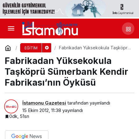
Fabrikadan Yüksekokula Taşköprü
EĞİTİM
Sümerbank Kendir Fabrikası’nın
Fabrikadan Yüksekokula
Öyküsü
Taşköprü Sümerbank Kendir
Fabrikası’nın Öyküsü
İstamonu Gazetesi
tarafından yayınlandı
15 Ekim 2012, 11:38
yayınlandı
0dk, 51sn