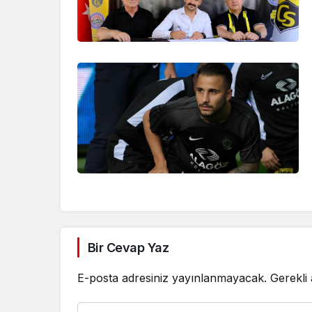
Bir Cevap Yaz
E-posta adresiniz yayınlanmayacak.
Gerekli