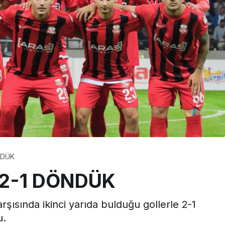
EKONOMİ
İMES MALİ ONAYI ALDI
NDÜK
2-1 DÖNDÜK
ısında ikinci yarıda bulduğu gollerle 2-1
u.