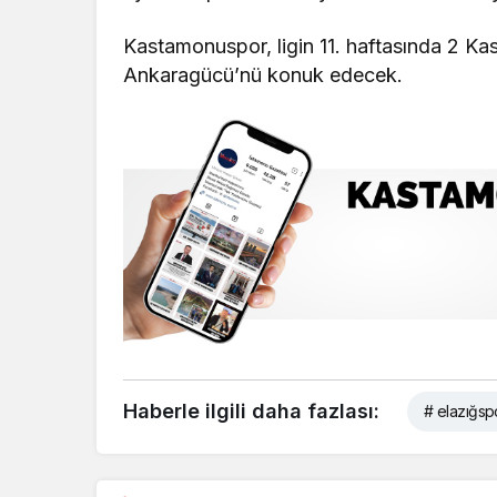
Kastamonuspor, ligin 11. haftasında
2 Kas
Ankaragücü’nü
konuk edecek.
Haberle ilgili daha fazlası:
# elazığsp