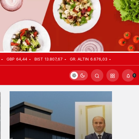
GBP
64,44
BIST
13.807,67
GR. ALTIN
6.676,03
0