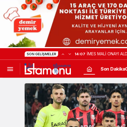
İMES MALİ ONAYI ALD
14:07
SON GELIŞMELER
Son Dakika