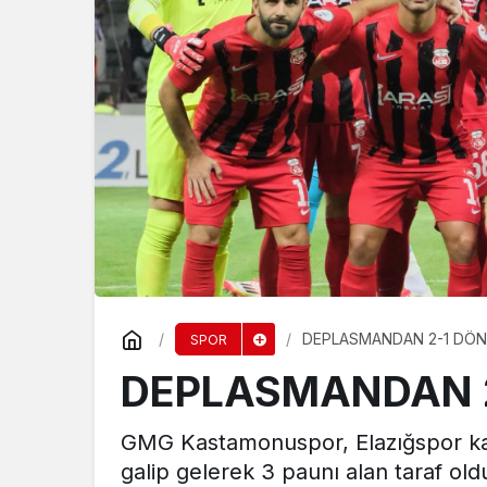
EKONOMİ
IRAK’TA BÜYÜME
HEDEFLİYOR
DEPLASMANDAN 2-1 DÖ
SPOR
DEPLASMANDAN 
GMG Kastamonuspor, Elazığspor karş
galip gelerek 3 paunı alan taraf old