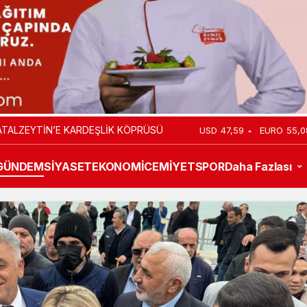
TALZEYTİN’E KARDEŞLİK KÖPRÜSÜ
USD
47,59
EURO
55,0
GÜNDEM
SİYASET
EKONOMİ
CEMİYET
SPOR
Daha Fazlası