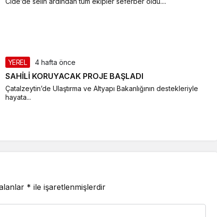
Cide’de selin ardından tüm ekipler seferber oldu....
YEREL
4 hafta önce
SAHİLİ KORUYACAK PROJE BAŞLADI
Çatalzeytin’de Ulaştırma ve Altyapı Bakanlığının destekleriyle
hayata...
 alanlar
*
ile işaretlenmişlerdir