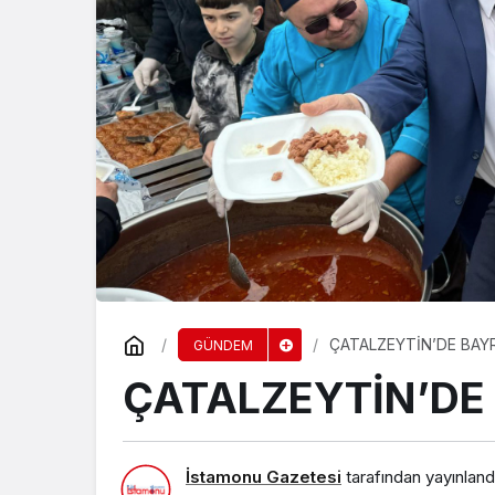
SİYASET
BEYKOZ’DA GÖRE
ATANDI
ÇATALZEYTİN’DE BAY
GÜNDEM
ÇATALZEYTİN’DE
İstamonu Gazetesi
tarafından yayınland