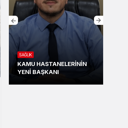
GÜN
SAĞLIK
KES
KAMU HASTANELERİNİN
TUĞ
YENİ BAŞKANI
YÜK