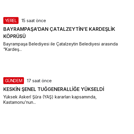
YEREL
15 saat önce
BAYRAMPAŞA’DAN ÇATALZEYTİN’E KARDEŞLİK
KÖPRÜSÜ
Bayrampaşa Belediyesi ile Çatalzeytin Belediyesi arasında
“Kardeş...
GÜNDEM
17 saat önce
KESKİN ŞENEL TUĞGENERALLİĞE YÜKSELDİ
Yüksek Askerî Şûra (YAŞ) kararları kapsamında,
Kastamonu’nun...