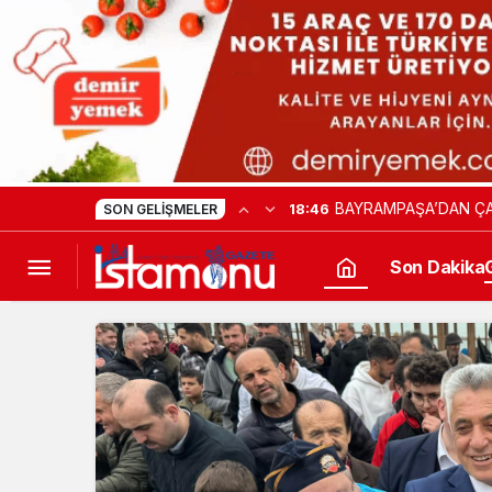
BAYRAMPAŞA’DAN ÇA
18:46
SON GELIŞMELER
Son Dakika