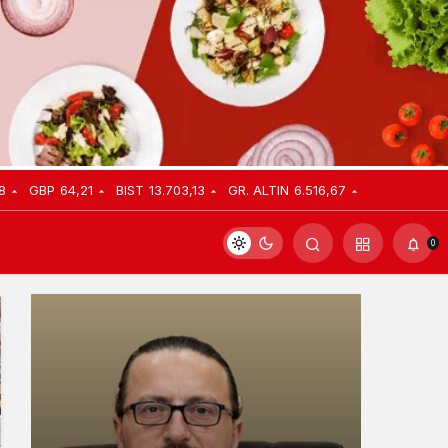
8
GBP
64,21
BIST
13.703,13
GR. ALTIN
6.516,67
0