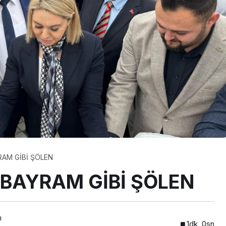
YEREL
BAYRAMPAŞA’DAN
VE
ÇATALZEYTİN’E
KARDEŞLİK KÖPRÜSÜ
RAM GİBİ ŞÖLEN
 BAYRAM GİBİ ŞÖLEN
ı
1dk, 0sn