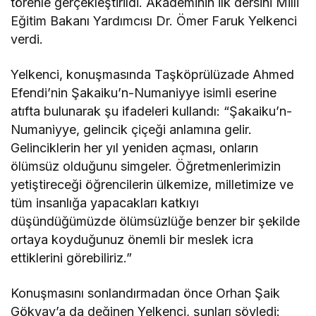
törenle gerçekleştirildi. Akademinin ilk dersini Milli
Eğitim Bakanı Yardımcısı Dr. Ömer Faruk Yelkenci
verdi.
Yelkenci, konuşmasında Taşköprülüzade Ahmed
Efendi’nin Şakaiku’n-Numaniyye isimli eserine
atıfta bulunarak şu ifadeleri kullandı: “Şakaiku’n-
Numaniyye, gelincik çiçeği anlamına gelir.
Gelinciklerin her yıl yeniden açması, onların
ölümsüz olduğunu simgeler. Öğretmenlerimizin
yetiştireceği öğrencilerin ülkemize, milletimize ve
tüm insanlığa yapacakları katkıyı
düşündüğümüzde ölümsüzlüğe benzer bir şekilde
ortaya koyduğunuz önemli bir meslek icra
ettiklerini görebiliriz.”
Konuşmasını sonlandırmadan önce Orhan Şaik
Gökyay’a da değinen Yelkenci, şunları söyledi: