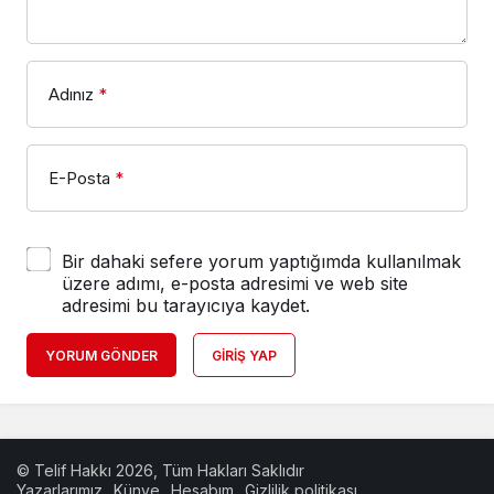
Adınız
*
E-Posta
*
Bir dahaki sefere yorum yaptığımda kullanılmak
üzere adımı, e-posta adresimi ve web site
adresimi bu tarayıcıya kaydet.
YORUM GÖNDER
GIRIŞ YAP
© Telif Hakkı 2026, Tüm Hakları Saklıdır
Yazarlarımız
Künye
Hesabım
Gizlilik politikası