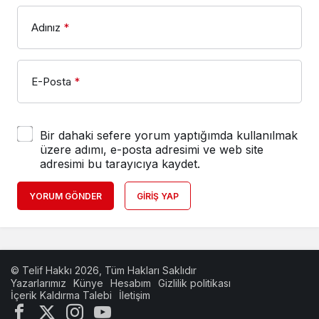
Adınız
*
E-Posta
*
Bir dahaki sefere yorum yaptığımda kullanılmak
üzere adımı, e-posta adresimi ve web site
adresimi bu tarayıcıya kaydet.
YORUM GÖNDER
GIRIŞ YAP
© Telif Hakkı 2026, Tüm Hakları Saklıdır
Yazarlarımız
Künye
Hesabım
Gizlilik politikası
İçerik Kaldırma Talebi
İletişim