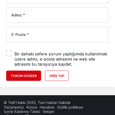
Adınız
*
E-Posta
*
Bir dahaki sefere yorum yaptığımda kullanılmak
üzere adımı, e-posta adresimi ve web site
adresimi bu tarayıcıya kaydet.
YORUM GÖNDER
GIRIŞ YAP
© Telif Hakkı 2026, Tüm Hakları Saklıdır
Yazarlarımız
Künye
Hesabım
Gizlilik politikası
İçerik Kaldırma Talebi
İletişim