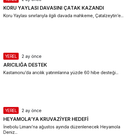
KORU YAYLASI DAVASINI ÇATAK KAZANDI
Koru Yaylası sınırlarıyla ilgili davada mahkeme, Çatalzeytin’e...
YEREL
2 ay önce
ARICILIĞA DESTEK
Kastamonu’da arıcılık yatırımlarına yüzde 60 hibe desteği...
YEREL
2 ay önce
HEYAMOLA’YA KRUVAZİYER HEDEFİ
İnebolu Limanı’na ağustos ayında düzenlenecek Heyamola
Deniz...