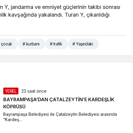
 Y, jandarma ve emniyet güçlerinin takibi sonrası
lik kavşağında yakalandı. Turan Y, çıkarıldığı
 çocuk
# kurbanı
# trafik
# Yaşındaki
YEREL
23 saat önce
BAYRAMPAŞA’DAN ÇATALZEYTİN’E KARDEŞLİK
KÖPRÜSÜ
Bayrampaşa Belediyesi ile Çatalzeytin Belediyesi arasında
“Kardeş...