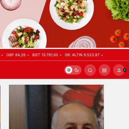
GBP
64,26
BIST
13.761,60
GR. ALTIN
6.523,87
0