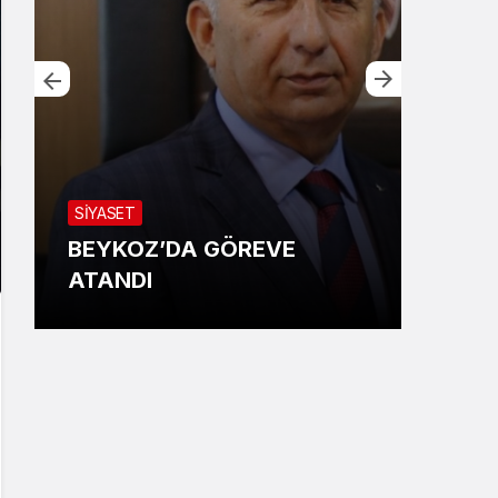
YERE
SİYASET
BAY
BEYKOZ’DA GÖREVE
ÇAT
ATANDI
KAR