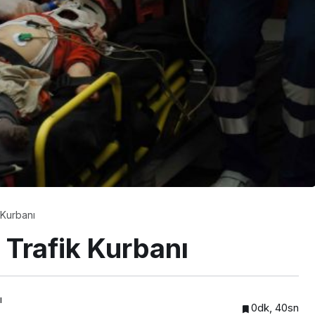
GÜNDEM
DEF
DİPLOMASİDE YENİ
DURAK: MİAMİ
 Kurbanı
 Trafik Kurbanı
ı
0dk, 40sn