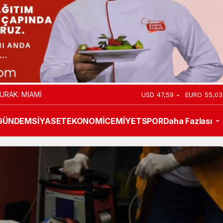
 ATANDI
USD
47,59
EURO
55,03
GÜNDEM
SİYASET
EKONOMİ
CEMİYET
SPOR
Daha Fazlası