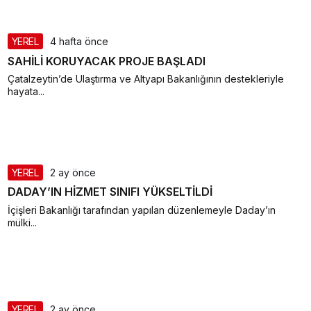
YEREL
4 hafta önce
SAHİLİ KORUYACAK PROJE BAŞLADI
Çatalzeytin’de Ulaştırma ve Altyapı Bakanlığının destekleriyle
hayata...
YEREL
2 ay önce
DADAY’IN HİZMET SINIFI YÜKSELTİLDİ
İçişleri Bakanlığı tarafından yapılan düzenlemeyle Daday’ın
mülki...
YEREL
2 ay önce