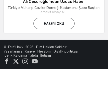
Ali Cesuroğlu’ndan Üzücü Haber
Türkiye Muharip Gaziler Derneği Kastamonu Şube Başkanı
emekli Albay Ali...
HABERI OKU
© Telif Hakkı 2026, Tüm Hakları Saklıdır
Yazarlarımız
Künye
Hesabım
Gizlilik politikası
İçerik Kaldırma Talebi
İletişim