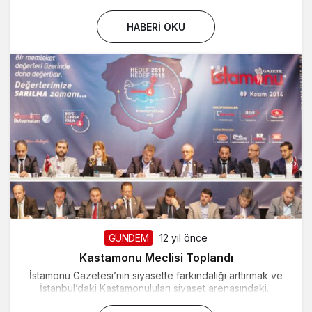
HABERI OKU
GÜNDEM
12 yıl önce
Kastamonu Meclisi Toplandı
İstamonu Gazetesi’nin siyasette farkındalığı arttırmak ve
İstanbul’daki Kastamonuluları siyaset arenasındaki...