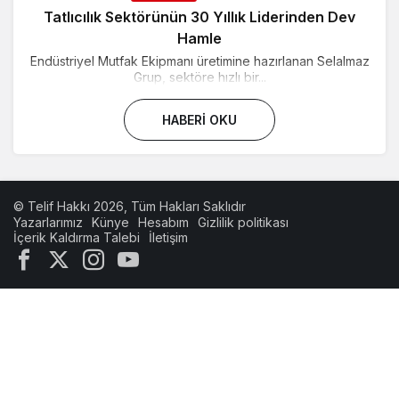
Tatlıcılık Sektörünün 30 Yıllık Liderinden Dev
Hamle
Endüstriyel Mutfak Ekipmanı üretimine hazırlanan Selalmaz
Grup, sektöre hızlı bir...
HABERI OKU
© Telif Hakkı 2026, Tüm Hakları Saklıdır
Yazarlarımız
Künye
Hesabım
Gizlilik politikası
İçerik Kaldırma Talebi
İletişim