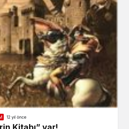
M
12 yıl önce
rin Kitabı” var!