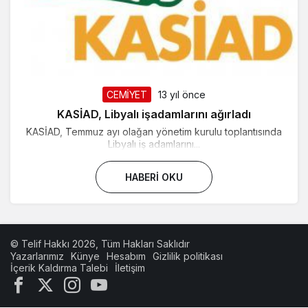
CEMİYET
13 yıl önce
KASİAD, Libyalı işadamlarını ağırladı
KASİAD, Temmuz ayı olağan yönetim kurulu toplantısında
Libyalı iş adamlarını...
HABERI OKU
© Telif Hakkı 2026, Tüm Hakları Saklıdır
Yazarlarımız
Künye
Hesabım
Gizlilik politikası
İçerik Kaldırma Talebi
İletişim