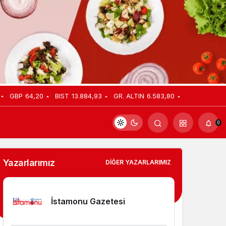
GBP
64,20
BIST
13.884,93
GR. ALTIN
6.583,80
0
Yazarlarımız
DIĞER YAZARLARIMIZ
İstamonu Gazetesi