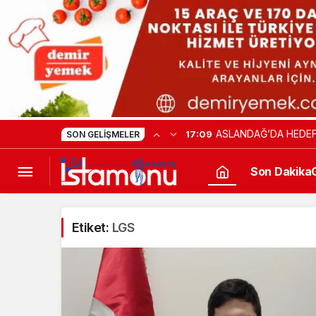
ASLANDAĞ’DA HEDEF
17:09
SON GELIŞMELER
Son Dakika
Etiket:
LGS