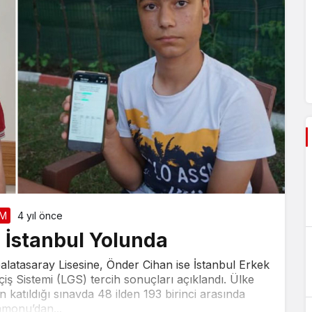
İM
4 yıl önce
i İstanbul Yolunda
alatasaray Lisesine, Önder Cihan ise İstanbul Erkek
iş Sistemi (LGS) tercih sonuçları açıklandı. Ülke
 katıldığı sınavda 48 ilden 193 birinci arasında
monu’dan...