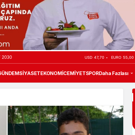
 2030
USD
47,70
EURO
55,00
GÜNDEM
SİYASET
EKONOMİ
CEMİYET
SPOR
Daha Fazlası