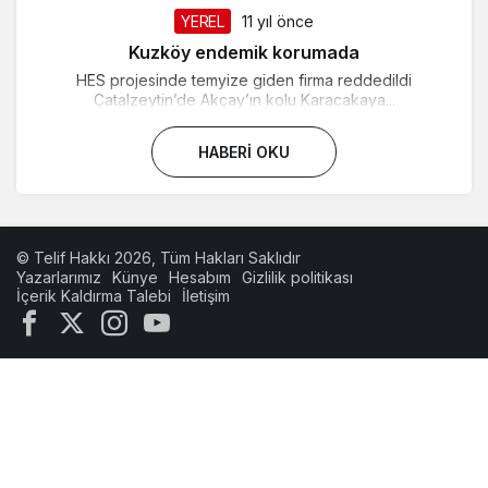
YEREL
11 yıl önce
Kuzköy endemik korumada
HES projesinde temyize giden firma reddedildi
Çatalzeytin’de Akçay’ın kolu Karacakaya...
HABERI OKU
© Telif Hakkı 2026, Tüm Hakları Saklıdır
Yazarlarımız
Künye
Hesabım
Gizlilik politikası
İçerik Kaldırma Talebi
İletişim