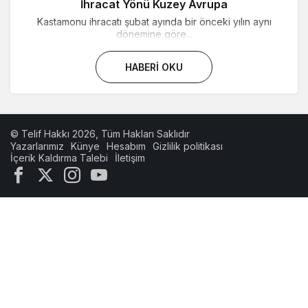
İhracat Yönü Kuzey Avrupa
Kastamonu ihracatı şubat ayında bir önceki yılın aynı
dönemine göre...
HABERI OKU
© Telif Hakkı 2026, Tüm Hakları Saklıdır
Yazarlarımız
Künye
Hesabım
Gizlilik politikası
İçerik Kaldırma Talebi
İletişim