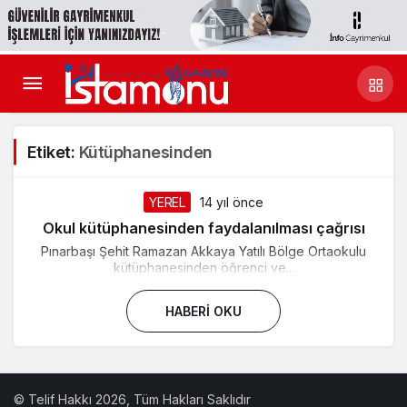
Etiket:
Kütüphanesinden
YEREL
14 yıl önce
Okul kütüphanesinden faydalanılması çağrısı
Pınarbaşı Şehit Ramazan Akkaya Yatılı Bölge Ortaokulu
kütüphanesinden öğrenci ve...
HABERI OKU
© Telif Hakkı 2026, Tüm Hakları Saklıdır