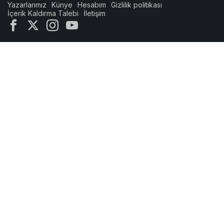
Yazarlarımız
Künye
Hesabım
Gizlilik politikası
İçerik Kaldırma Talebi
İletişim