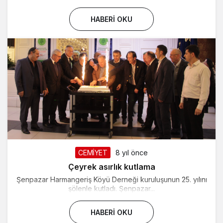
HABERI OKU
CEMİYET
8 yıl önce
Çeyrek asırlık kutlama
Şenpazar Harmangeriş Köyü Derneği kuruluşunun 25. yılını
şölenle kutladı. Şenpazar...
HABERI OKU