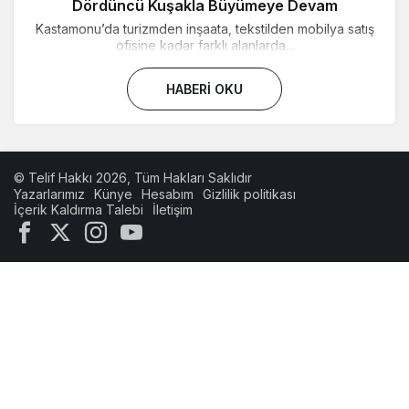
Dördüncü Kuşakla Büyümeye Devam
Kastamonu’da turizmden inşaata, tekstilden mobilya satış
ofisine kadar farklı alanlarda...
HABERI OKU
© Telif Hakkı 2026, Tüm Hakları Saklıdır
Yazarlarımız
Künye
Hesabım
Gizlilik politikası
İçerik Kaldırma Talebi
İletişim