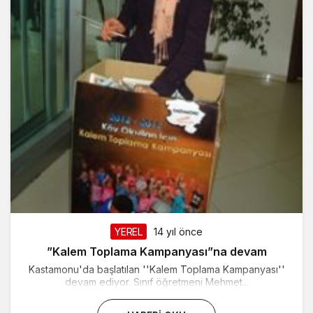
YEREL
14 yıl önce
”Kalem Toplama Kampanyası”na devam
Kastamonu'da başlatılan ''Kalem Toplama Kampanyası''
devam ediyor. Sınıf öğretmeni Mehmet...