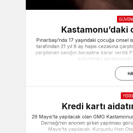
GÜVEN
Kastamonu’daki c
Pınarbaşı’nda 17 yaşındaki çocuğa cinsel
tarafından 21 yıl 6 ay hapis cezasına çarpt
yargılanan sanığın beraatine karar verildi 
bulunduğu gerekçesiyle 
HA
YERE
Kredi kartı aidat
29 Mayıs’ta yapılacak olan GMG Kastamon
Derneği’nin anonim şirket yapılması gö
Mayıs’ta yapılacak. Kurşunlu Han Ot