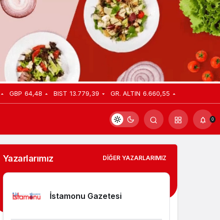
GBP
64,48
BIST
13.779,39
GR. ALTIN
6.660,55
0
Yazarlarımız
DIĞER YAZARLARIMIZ
İstamonu Gazetesi