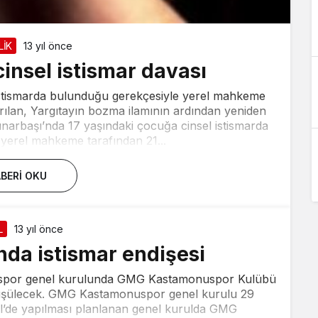
LİK
13 yıl önce
insel istismar davası
 istismarda bulunduğu gerekçesiyle yerel mahkeme
ırılan, Yargıtayın bozma ilamının ardından yeniden
Pınarbaşı’nda 17 yaşındaki çocuğa cinsel istismarda
yerel mahkeme tarafından 21...
BERI OKU
L
13 yıl önce
ında istismar endişesi
uspor genel kurulunda GMG Kastamonuspor Kulübü
rüşülecek. GMG Kastamonuspor genel kurulu 29
el’de yapılması planlanan genel kurulda GMG