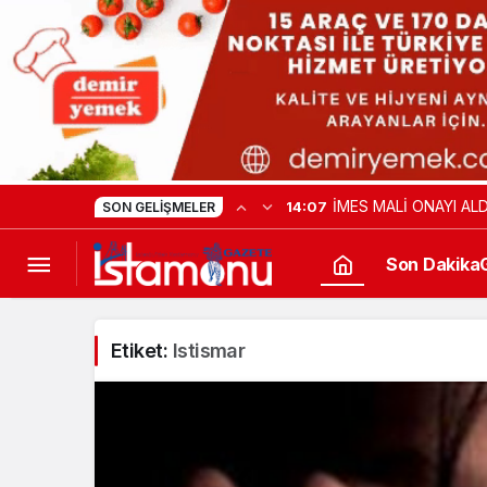
İMES MALİ ONAYI ALD
14:07
SON GELIŞMELER
Son Dakika
Etiket:
Istismar