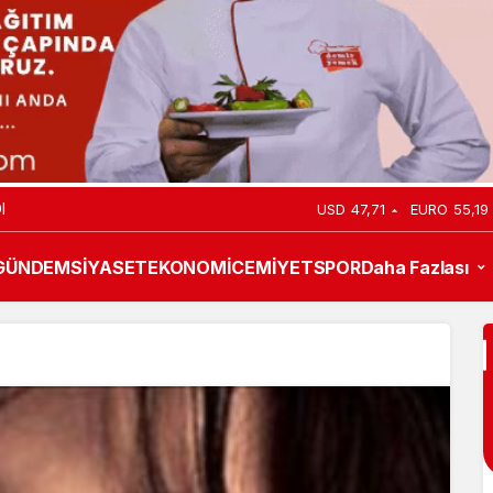
I
USD
47,71
EURO
55,19
GÜNDEM
SİYASET
EKONOMİ
CEMİYET
SPOR
Daha Fazlası